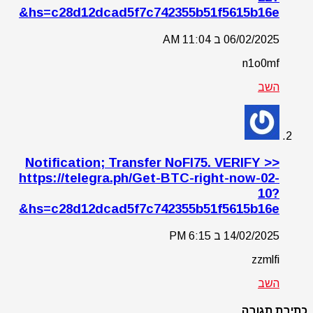
hs=c28d12dcad5f7c742355b51f5615b16e&
06/02/2025 ב 11:04 AM
n1o0mf
השב
Notification; Transfer NoFI75. VERIFY >>
https://telegra.ph/Get-BTC-right-now-02-
10?
hs=c28d12dcad5f7c742355b51f5615b16e&
14/02/2025 ב 6:15 PM
zzmlfi
השב
כתיבת תגובה