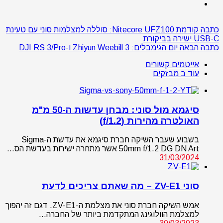
כתבה קודמת
Nitecore UFZ100: סוללה למצלמות סוני עם טעינת
USB-C ישירה בביקורת
כתבה הבאה
יום הגימבלים: Zhiyun Weebill 3 ו-DJI RS 3/Pro
אייטמים קשורים
עוד ב מבזקים
סיגמא מול סוני: מבחן עדשות ה-50 מ"מ
האולטרה מהירות (f/1.2)
בשבוע שעבר השיקה חברת סיגמא את עדשת ה-Sigma
50mm f/1.2 DG DN Art אשר מתחרה ישירות בעדשת הס…
31/03/2024
סוני ZV-E1 – מה שאתם צריכים לדעת
אמש השיקה חברת סוני את מצלמת ה-ZV-E1. דגם זה יהפוך
למצלמת הוולוגינג המתקדמת ביותר של החברה…