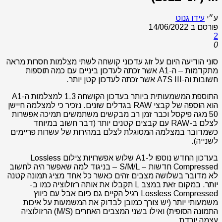
ע״י
עידו גנוט
פורסם ב
14/06/2022
2
0
סוני הודיעה היום על זוג עדכוני קושחה לשתי מצלמות חסרות מראה
מתקדמות – ה-A1 אשר זכתה לעדכון ביניים עם כמה תוספות
חשובות וה-A7S III אשר זכתה לעדכון קטן יותר.
התוספת המשמעותית ביותר בעדכון הקושחה 1.3 למצלמות ה-A1
הוא הוספה של קבצי RAW בגדלים שונים. נזכיר כי למצלמה חיישן
50 מגה פיקסל וכבר זמן רב מבקשים משתמשים תמיכה אפשרות
לצלם ב-RAW עם קבצים קטנים יותר (דבר חשוב במיוחד
כשמדובר במצלמה המסוגלת לצלם במהירות של עשרות פריימים
לשנייה).
בעדכון החדש נוספו ל-A1 שלוש אפשרויות צילום Lossless
Compressed חדשות – S/M/L – בניגוד למה שאפשר היה לחשוב
לא מדובר בשלושה מצבים זהים כאשר כל אחד מציג תמונה קטנה
יותר. במקום זאת במצב L תקבלו את אותה רזולוציה כמו ב-
Lossless Compressed רגיל הקיים גם כיום אבל עם כיווץ
משמעותי יותר (יש צורך כמובן לבדוק את המשמעות על איכות
התמונה הסופית) ואילו בשני המצבים האחרים (M/S) הרזולוציה
עצמה יורדת.