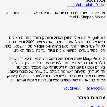
30/01/2024
אנו גאים במיוחד לפרסם היום את המוצר הראשון פרי פיתוחנו – ה-
mini L-Shaped Mount …
MegaPixel הוא אתר התוכן הגדול והוותיק ביותר בתחום הצילום
בישראל. בנייתו של האתר החלה באמצע שנת 2009 והוא נפתח
לקהל שנה מאוחר יותר. מאז מהווה MegaPixel מקור עצמאי ובלתי
תלוי למידע עדכני בנושאי צילום וציוד, עריכה ועיבוד תמונה.
ל- MegaPixel שורה ארוכה של הישגים עיתונאיים לאורך השנים
כולל מספר רב של ראיונות בלעדיים עם בכירים בענף הצילום
בעולם (כמו גם עם דמויות היסטוריות כגון ממציא המצלמה
הדיגיטלית), סקירות ראשונות בעולם של שורה של מוצרי צילום,
ועשרות ראיונות עם צלמים ישראליים ובינלאומיים. בין לבין עוסק
האתר בהבאת חדשות מעולם הצילום, ניתוח מגמות ופרשנויות.
ערוצים באתר
חדשות צילום