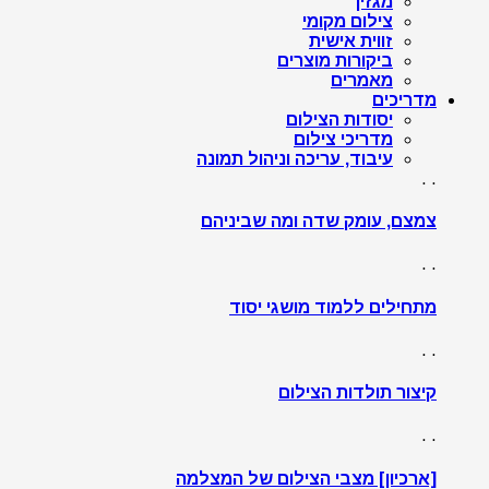
מגזין
צילום מקומי
זווית אישית
ביקורות מוצרים
מאמרים
מדריכים
יסודות הצילום
מדריכי צילום
עיבוד, עריכה וניהול תמונה
. .
צמצם, עומק שדה ומה שביניהם
. .
מתחילים ללמוד מושגי יסוד
. .
קיצור תולדות הצילום
. .
[ארכיון] מצבי הצילום של המצלמה