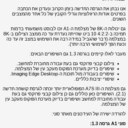
אנו נבחן את הגרסה החדשה בזמן הקרוב ונעדכן את הכתבה
בפרטים אודות הרזולוציות וגדלי הקובץ של כל אחד מהמצבים
השונים.
גם יכולות ה-8K של מצלמת ה-A1 זכו לבוסט משמעותי בדמות
תמיכה ב-4:2:2 10 ביט שהייתה נעדרת עד כה ממצב הצילום ב-8K
במצלמה (דבר שהגביל במידה רבה את השימוש במצב זה עד כה
וכעת הפך לשימושי הרבה יותר).
מעבר לאלו קיימים בגרסה 1.3 גם השיפורים הבאים:
צילום קבצי פרוקסי גם בעת עבודה מחוברת למחשב.
שיפורים בדיוק מערכת הפוקוס מעקב עין של המצלמה.
שיפורים בעבודה מול תוכנת ה-Imaging Edge Desktop.
שיפורי יציבות כלליים.
גם מצלמת ה-A7S III הפופולארית יותר זכתה לגרסת קושחה חדשה
(2.1). השיפורים כאן כוללים גם כן צילום קבצי פרוקסי גם בעת
עבודה מחוברת למחשב ושיפורים בדיוק מערכת הפוקוס מעקב עין
של המצלמה.
להורדה ישירה של העידכונים מאתר סוני:
סוני A1 גרסה 1.3: