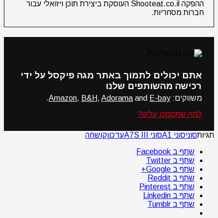
ההפקה Shooteat.co.il העוסקת ביצירת תוכן ויזואלי עבור
חברות מסחריות.
אתם יכולים לתמוך באתר מגה פיקסל על ידי
רכישה מהשותפים שלנו
משווקים:
E-bay
and
Adorama
,
B&H
,
Amazon
.
למה שתסמכו עלינו?
תגיות
סוני
סוני A1
סוני A7S III
עדכון
קושחה
שתף ב Facebook
שתף ב Twitter
שתף ב Google+
שתף ב Reddit
שתף ב Pinterest
שתף ב Linkedin
שתף ב Tumblr