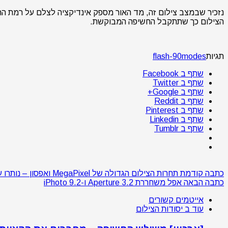
נזכיר שבמצב צילום זה, מד האור מספק אינדיקציה לצלם על רמת הח
הצילום כך שתתקבל החשיפה המבוקשת.
תגיות
modes
flash-90
שתף ב Facebook
שתף ב Twitter
שתף ב Google+
שתף ב Reddit
שתף ב Pinterest
שתף ב Linkedin
שתף ב Tumblr
כתבה קודמת
תחרות הצילום הגדולה של MegaPixel ואפסון – נותרו עוד יומיים
כתבה הבאה
אפל משחררת Aperture 3.2 ו-iPhoto 9.2
אייטמים קשורים
עוד ב יסודות הצילום