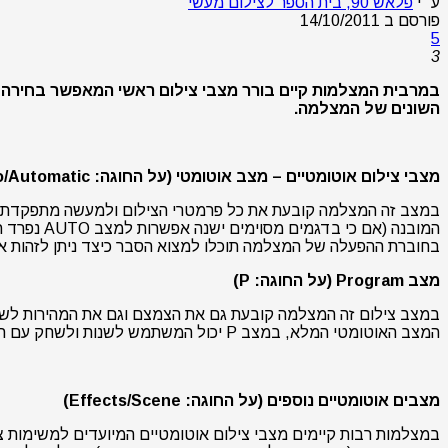
ע״י
פלאש 90, בית הספר לצילום מעשי
פורסם ב
14/10/2011
5
3
במרבית המצלמות קיים בורר מצבי צילום ראשי המאפשר בחירה של
השונים של המצלמה.
מצבי צילום אוטומטיים – מצב אוטומטי
(על החוגה: Auto/Automatic)
המובנה (א
בחוברת ההפעלה של המצלמה תוכלו למצוא הסבר כיצד ניתן לזהות 
מצב
Program
(על החוגה:
P
)
במצב צילום זה המצלמה קובעת גם את הצמצם וגם את המהירות לשם 
המצב האוטומטי המלא, במצב P יכול המשתמש לשנות ולשחק עם חלק ניכר מן הפרמטרים האחרים של הצילום.
מצבים אוטומטיים נוספים (על החוגה: Effects/Scene)
במצלמות רבות קיימים מצבי צילום אוטומטיים המיועדים למשימות 