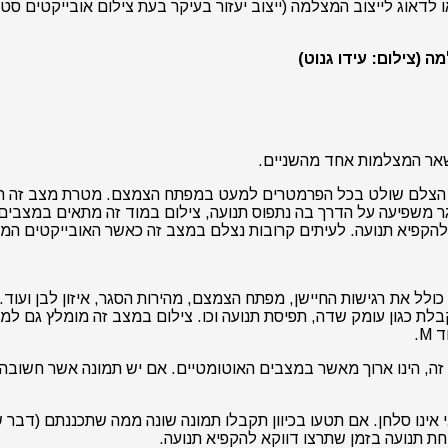
ות צילום נמוכה. במצב כזה נצטרך להעלות את הרגישות (ISO) או לדאוג לייצוב המצלמה (ייצוב יעזור 
 זה הצלם שולט בכל הפרמטרים למעט במפתח הצמצם. מטרת מצב זה ה
 משפיעה על הדרך בה נתפוס תנועה, צילום במוד זה מתאים במצבים 
להקפיא תנועה. לעיתים קרובות נצלם במצב זה כאשר האובייקטים המ
ל את רגישות החיישן, מפתח הצמצם, מהירות הסגר, איזון לבן ועוד.
בלת כגון עומק שדה, תפיסת תנועה וכו. צילום במצב זה מומלץ גם ל
M.
ב זה, הינו ארוך מאשר במצבים האוטומטיים. אם יש תמונה אשר חשובה 
ינו סלחן. אם תטעו בכיוון תקבלו תמונה שונה ממה שתכננתם (דבר שא
חת תנועה בזמן שתרצו דווקא להקפיא תנועה.