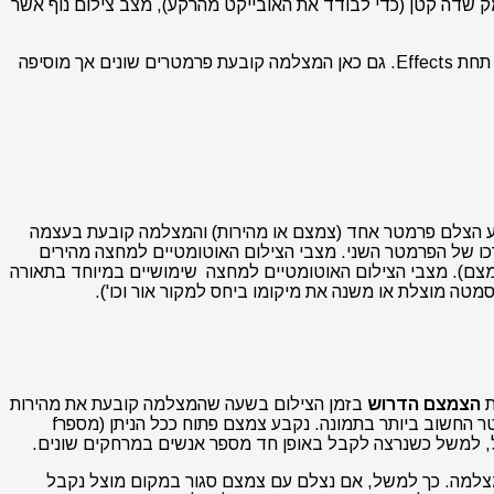
ק שדה קטן (כדי לבודד את האובייקט מהרקע), מצב צילום נוף אשר
בחלק ממצלמות הכניסה מן השנים האחרונות (ובמיוחד במצלמות חסרות מראה) ניתן למצוא מצבים אוטומטיים ואוטומטיים למחצה נוספים תחת Effects. גם כאן המצלמה קובעת פרמטרים שונים אך מוסיפה
בע הצלם פרמטר אחד (צמצם או מהירות) והמצלמה קובעת בעצמה
ו של הפרמטר השני. מצבי הצילום האוטומטיים למחצה מהירים
צמצם). מצבי הצילום האוטומטיים למחצה שימושיים במיוחד בתאורה
טה מוצלת או משנה את מיקומו ביחס למקור אור וכו').
ת
הצמצם הדרוש
בזמן הצילום בשעה שהמצלמה קובעת את מהירות
הסגר לקבלת חשיפת נורמל. מכיוון שמפתח הצמצם משפיע על עומק השדה, צילום במצב זה מתאים במקרים בהם עומק השדה הוא הפרמטר החשוב ביותר בתמונה. נקבע צמצם פתוח ככל הניתן (מספרf
עת על ידי המצלמה. כך למשל, אם נצלם עם צמצם סגור במקום מוצל נקבל