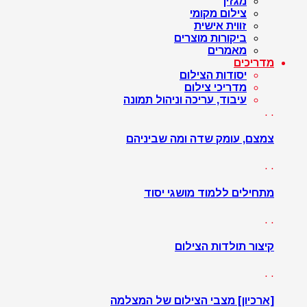
מגזין
צילום מקומי
זווית אישית
ביקורות מוצרים
מאמרים
מדריכים
יסודות הצילום
מדריכי צילום
עיבוד, עריכה וניהול תמונה
. .
צמצם, עומק שדה ומה שביניהם
. .
מתחילים ללמוד מושגי יסוד
. .
קיצור תולדות הצילום
. .
[ארכיון] מצבי הצילום של המצלמה