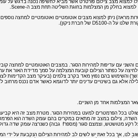
כלו למצוא מצב צילום פורטרט אשר מביא לחשיפה נכונה בדגש על עומ
מצוא בחלק מן המצלמות בחוגת השליטה תחת מצב ה-Scene.
D5100 של חברת ניקון).
צם והשני עם עדיפות למהירות הסגר. במצבים האוטומטיים למחצה קו
חיצה על כפתור הצילום קובעת המצלמה על סמך מדידת האור את ערכ
בהמשך) והשימוש בהם נפוץ מאד בקרב צלמים (בעיקר מצב הקדימות ל
לה אלא גם בשינויים עדינים יותר לדוגמא כאשר אדם נכנס מרחוב לסמ
 שולט בכל הפרמטרים למעט במהירות הסגר. מטרת מצב זה היא קביע
 גדול, למשל כשנרצה לקבל באופן חד מספר אנשים במרחקים שונים.
הצמצם הוא הפרמטר החשוב לנו, אך בכל זאת יש לשים לב למהירות הצילום הנקב