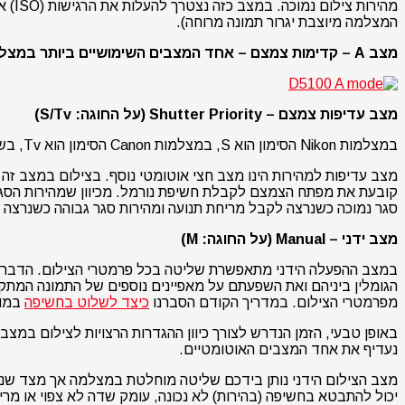
מהיר
המצלמה מיוצבת יגרור תמונה מרוחה).
מצב A – קדימות צמצם – אחד המצבים השימושיים ביותר במצלמה (צילום: עידו גנוט)
מצב עדיפות צמצם – Shutter Priority (על החוגה: S/Tv)
במצלמות Nikon הסימון הוא S, במצלמות Canon הסימון הוא Tv, בשאר המצלמות אחד מהשניים.
מצב עדיפות למהירות הינו מצב חצי אוטומטי נוסף. בצילום במצב
קובעת את מפתח הצמצם לקבלת חשיפת נורמל. מכיוון שמהירות הסגר
סגר נמוכה כשנרצה לקבל מריחת תנועה ומהירות סגר גבוהה כשנרצה 
מצב ידני –
Manual (על החוגה: M)
במצב ההפעלה הידני מתאפשרת שליטה בכל פרמטרי הצילום. הדבר כול
הגומלין ביניהם ואת השפעתם על מאפיינים נוספים של התמונה המתק
מפרמטרי הצילום. במדריך הקודם הסברנו
כיצד לשלוט בחשיפה
במוד 
באופן טבעי, הזמן הנדרש לצורך כיוון ההגדרות הרצויות לצילום במצ
נעדיף את אחד המצבים האוטומטיים.
מצב הצילום הידני נותן בידכם שליטה מוחלטת במצלמה אך מצד שני א
יכול להתבטא בחשיפה (בהירות) לא נכונה, עומק שדה לא צפוי או מרי