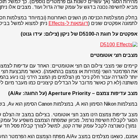
מהירות הסגר (אך עשויים לשנות גם פרמטרים נוספים). כך למשל תו
מביא לחשיפה נכונה בדגש על עומק שדה גדול ועוד. מצבים אלו ניתן ל
לתמונה אפקטים שונים (
דוגמאות ל-Effects
ניתן למצוא למשל בביקורת שלנו על ה-
אפקטים על חוגת ה-D5100 של ניקון (צילום: עידו גנוט)
מצבים חצי אוטומטיים
קיימים שני מצבי צילום הם חצי אוטומטיים: האחד עם עדיפות לצמ
את הפרמטר השני (מהירות או צמצם בהתאמה). כאשר מתבצעת חצי ל
יותר להגדרה עבור חלק ניכר מן הצלמים מן המצב הידני (בו ניגע 
משתנה (לא רק כאשר מדובר על הבדלים קיצוניים כמו מעבר מיום ללי
מצב עדיפות צמצם – Aperture Priority (על החוגה: A/Av)
במצלמות Nikon הסימון הוא A, במצלמות Canon הסימון הוא Av, בשאר המצלמות אחד מן השניים.
מצב עדיפות צמצם הינו מצב חצי אוטומטי. בצילום במצב זה הצלם
נמוך) כשנרצה לקבל עומק שדה קטן, למשל לצורך קבלת פסל חד על רקע מטושטש, וצמצם סגור (מספרf גבוה) כשנרצה עומק שדה
אמנם, כשאנו מצלמים במצב A/Av מפתח 