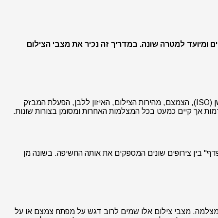
 ומיועד למטרה שונה. במדריך זה נכיר את מצבי הצילום
במצב זה המצלמה קובעת את כל פרמטרי הצילום ולמעשה מתפקדת כמצלמת Point & Shoot. בין היתר המצלמה קובעת את רגישות החיישן (ISO), הצמצם, מהירות הצילום, האיזון ללבן, הפעלת המבזק
קיים במצלמות רפלקס מתקדמות אך קיים כמעט בכל המצלמות האחרות ומסומן בצורות שונות.
" בין צירופים שונים המספקים את אותה החשיפה. בשונה מן
מצלמה. מצבי צילום אלו שמים לרוב דגש על מפתח צמצם או על