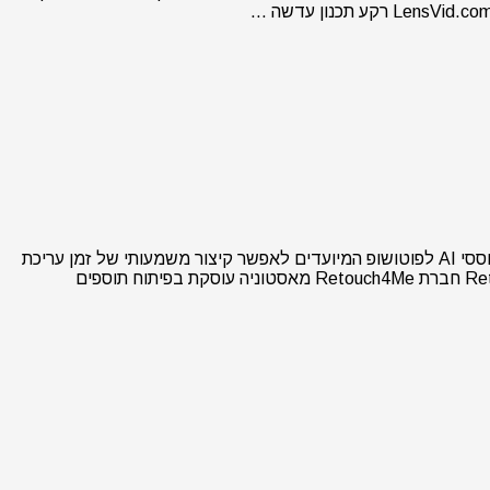
אחרי הפוגה לא קצרה (הן בעקבות תערוכת IBC בספטמבר והאירועים בארץ) אנו חוזרים עם סקירה מקיפה של סדרת תוספים מתקדמים מבוססי AI לפוטושופ המיועדים לאפשר קיצור משמעותי של זמן עריכת
תמונות פורטרט בלחיצת כפתור מבית Retouch4Me. הסקירה בוידאו מתוך אתר הבת שלנו בשפה האנגלית LensVid.com אודות Retouch4Me חברת Retouch4Me מאסטוניה עוסקת בפיתוח תוספים