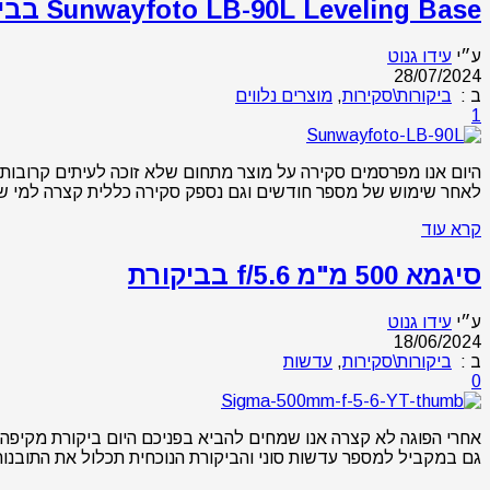
Sunwayfoto LB-90L Leveling Base בביקורת
ע״י
עידו גנוט
28/07/2024
ב :
ביקורות\סקירות
,
מוצרים נלווים
1
לאחר שימוש של מספר חודשים וגם נספק סקירה כללית קצרה למי שאינו מכיר את התחום 
קרא עוד
סיגמא 500 מ"מ f/5.6 בביקורת
ע״י
עידו גנוט
18/06/2024
ב :
ביקורות\סקירות
,
עדשות
0
גם במקביל למספר עדשות סוני והביקורת הנוכחית תכלול את התובנות שלנו מהעבודה עם ה-500 מ"מ החדשה אל מול ה-100-400 מ"מ של ס