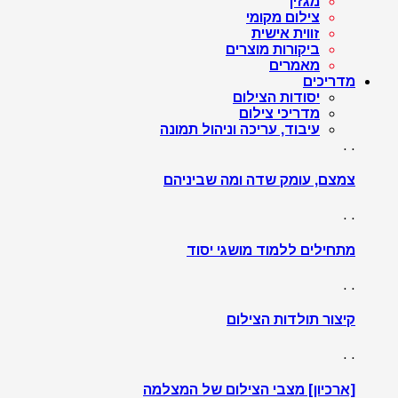
מגזין
צילום מקומי
זווית אישית
ביקורות מוצרים
מאמרים
מדריכים
יסודות הצילום
מדריכי צילום
עיבוד, עריכה וניהול תמונה
. .
צמצם, עומק שדה ומה שביניהם
. .
מתחילים ללמוד מושגי יסוד
. .
קיצור תולדות הצילום
. .
[ארכיון] מצבי הצילום של המצלמה