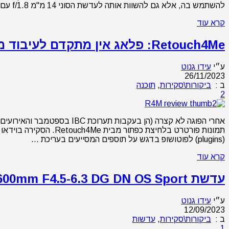
להשתמש בה, אלא גם להשוות אותה לעדשת הסוני 14 מ"מ f/1.8 עם תוצאות מעניינות. ביקורת הוידאו בשפה האנגלית מתוך את הבת שלנו LensVid.com רקע תכנון עדשה …
קרא עוד
Retouch4Me: פלאג אין מתקדם לעיבוד מהיר של צילומי פורטרט בביקורת
ע״י
עידו גנוט
26/11/2023
ב :
ביקורות\סקירות
,
תוכנה
2
(plugins) לפוטושופ בדגש על תוספים המסייעים בעריכת …
קרא עוד
עדשת Sigma 60-600mm F4.5-6.3 DG DN OS Sport בביקורת
ע״י
עידו גנוט
12/09/2023
ב :
ביקורות\סקירות
,
עדשות
1