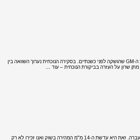
בשבוע שעבר השיקה חברת סיגמא את עדשת ה-Sigma 50mm f/1.2 DG DN Art אשר מתחרה ישירות בעדשת הסוני 50 מ"מ f/1.2 מסדרת ה-GM שהושקה לפני כשנתיים. בסקירה הנוכחית נערוך השוואה בין
אחרי לא מעט חודשי התנסות אנו שמחים לפרסם היום את הביקורת שלנו על עדשת הסיגמא 14 מ"מ f/1.4 מסדרת ה-Art שהושקה בשנה שעברה. זאת היא עדשת ה-14 מ"מ המהירה בשוק ואנו זכירו לא רק