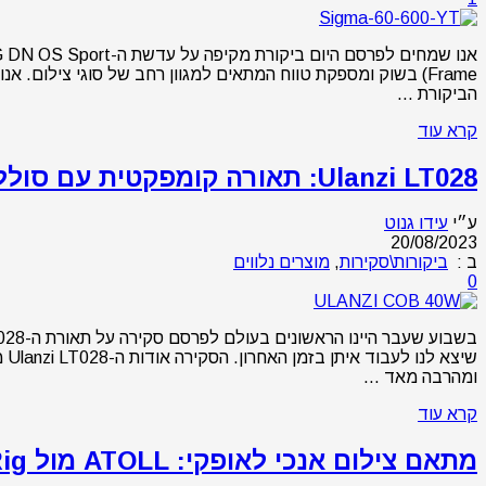
Frame) בשוק ומספקת טווח המתאים למגוון רחב של סוגי צילום. א
הביקורת …
קרא עוד
Ulanzi LT028: תאורה קומפקטית עם סוללה מובנית בביקורת
ע״י
עידו גנוט
20/08/2023
ב :
ביקורות\סקירות
,
מוצרים נלווים
0
ומהרבה מאד …
קרא עוד
מתאם צילום אנכי לאופקי: ATOLL מול SmallRig