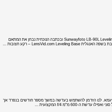
היום אנו מפרסמים סקירה על מוצר מתחום שלא זוכה לעיתים קרובות לביקורות אבל יכולה להיות שימושי מאד במצבים מסוימים – Sunwayfoto LB-90L Leveling Base ובכתבה הנוכחית נבחן את המתאם
LensVi – רקע חצובות …
רת מקיפה על עדשת ה-500mm F5.6 DG DN OS מסדרת הספורט של חברת סיגמא. לנו הזדמן להשתמש בעדשה במשך מספר חודשים בנפרד אך