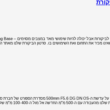
ואת השימושים בו. סרטון הביקורת שלנו מאתר הבת בשפה האנגלית d.com Leveling Base
אחרי הפוגה לא קצרה אנו שמחים להביא בפניכם היום ביקו
וני ואפילו עדשת ה-600 מ"מ f/4 המקצועית …