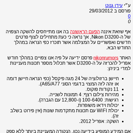
ע״י
עידו גנוט
פורסם ב
29/03/2012
0
0
אף שזאת איננה
הפעם הראשונה
בה אנו מתייחסים להשקה הצפויה
של ה-Nikon D3200, אך נראה כי כעת מתחילים לצוף פרטים
חדשים ואפשריים על המצלמה אשר תוכרז כפי הנראה במהלך
החודש הבא.
האתר
nikonrumors
פרסם ידיעה על פיה אנו צפויים במהלך חודש
אפריל להכרזה על ה-D3200 אשר תכלול מספר תכונות מעניינות
למדי ביניהן:
חיישן ברזולוציה של 24 מגה פיקסל (כפי הנראה חיישן דומה
או זהה לזה המצוי בדגמי הסוני A65/A77).
11 נקודות פוקוס.
מהירות צילום רצף: 4 תמונות לשנייה.
רגישות: 100-6400 (ו-12,800 עם הגברה).
יכולות וידאו משופרות.
יכולת WIFI עם תכונות מתקדמות שונות (אין פירוט בשלב
זה).
השקה: אפריל 2012.
אם המידע המופיע בידיעה נכון, הנקודה המעניינת ביותר ללא ספק