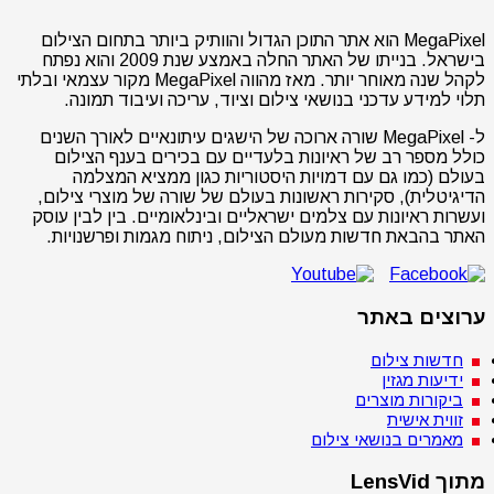
MegaPixel הוא אתר התוכן הגדול והוותיק ביותר בתחום הצילום
בישראל. בנייתו של האתר החלה באמצע שנת 2009 והוא נפתח
לקהל שנה מאוחר יותר. מאז מהווה MegaPixel מקור עצמאי ובלתי
תלוי למידע עדכני בנושאי צילום וציוד, עריכה ועיבוד תמונה.
ל- MegaPixel שורה ארוכה של הישגים עיתונאיים לאורך השנים
כולל מספר רב של ראיונות בלעדיים עם בכירים בענף הצילום
בעולם (כמו גם עם דמויות היסטוריות כגון ממציא המצלמה
הדיגיטלית), סקירות ראשונות בעולם של שורה של מוצרי צילום,
ועשרות ראיונות עם צלמים ישראליים ובינלאומיים. בין לבין עוסק
האתר בהבאת חדשות מעולם הצילום, ניתוח מגמות ופרשנויות.
ערוצים באתר
חדשות צילום
ידיעות מגזין
ביקורות מוצרים
זווית אישית
מאמרים בנושאי צילום
מתוך LensVid