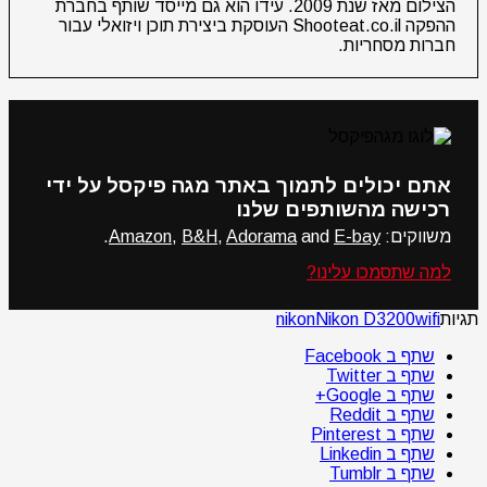
הצילום מאז שנת 2009. עידו הוא גם מייסד שותף בחברת
ההפקה Shooteat.co.il העוסקת ביצירת תוכן ויזואלי עבור
חברות מסחריות.
אתם יכולים לתמוך באתר מגה פיקסל על ידי
רכישה מהשותפים שלנו
משווקים:
E-bay
and
Adorama
,
B&H
,
Amazon
.
למה שתסמכו עלינו?
תגיות
wifi
Nikon D3200
nikon
שתף ב Facebook
שתף ב Twitter
שתף ב Google+
שתף ב Reddit
שתף ב Pinterest
שתף ב Linkedin
שתף ב Tumblr