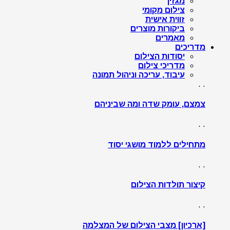
מגזין
צילום מקומי
זווית אישית
ביקורות מוצרים
מאמרים
מדריכים
יסודות הצילום
מדריכי צילום
עיבוד, עריכה וניהול תמונה
. .
צמצם, עומק שדה ומה שביניהם
. .
מתחילים ללמוד מושגי יסוד
. .
קיצור תולדות הצילום
. .
[ארכיון] מצבי הצילום של המצלמה