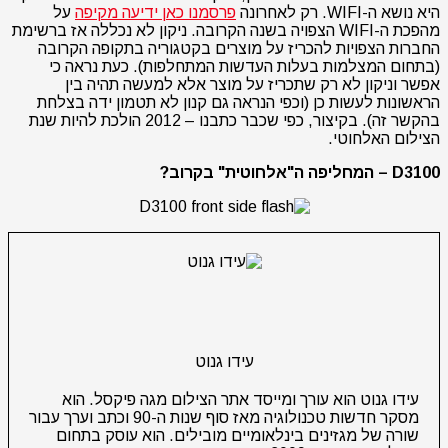
היא נושא ה-WIFI. רק לאחרונה
פרסמנו כאן ידיעה מקיפה
על
מהפכת ה-WIFI הצפויה בשנה הקרובה. ניקון לא נכללה אז ברשימת
החברות הצפויות להכריז על מוצרים בקטגוריה בתקופה הקרובה
(בתחום המצלמות בעלות העדשות המתחלפות). כעת נראה כי
אפשר וניקון לא רק שתכריז על מוצר אלא למעשה תהיה בין
הראשונות לעשות כן (וכפי הנראה גם קנון לא תטמון ידה בצלחת
בהקשר זה). בקיצור, כפי שכבר כתבנו – 2012 הולכת להיות שנת
הצילום האלחוטי.
D3100 – המחליפה ה"אלחוטית" בקרוב?
עידו גנוט
עידו גנוט הוא עורך ומייסד אתר הצילום מגה פיקסל. הוא
מסקר חדשות טכנולוגיה מאז סוף שנות ה-90 וכתב וערך עבור
שורה של מגזינים בינלאומיים מובילים. הוא עוסק בתחום