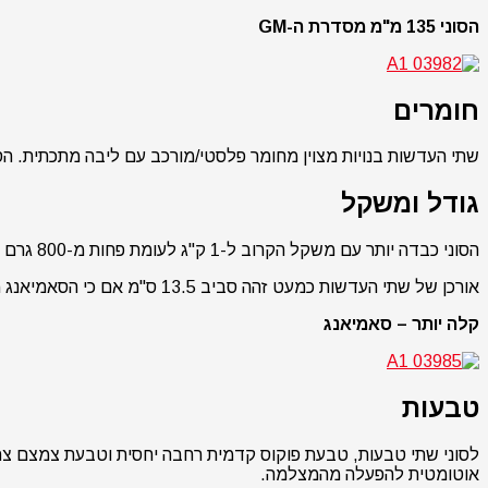
הסוני 135 מ"מ מסדרת ה-GM
חומרים
שתי העדשות בנויות מצוין מחומר פלסטי/מורכב עם ליבה מתכתית. הסוני מרגיש
גודל ומשקל
הסוני כבדה יותר עם משקל הקרוב ל-1 ק"ג לעומת פחות מ-800 גרם של הסאמיאנג (בשני המקרים בלי מגן השמש).
אורכן של שתי העדשות כמעט זהה סביב 13.5 ס"מ אם כי הסאמיאנג מעט יותר רחבה (8.5 ס"מ לעומת כ-8 ס"מ של הסוני).
קלה יותר – סאמיאנג
טבעות
לסוני שתי טבעות, טבעת פוקוס קדמית רחבה יחסית וטבעת צמצם צ
אוטומטית להפעלה מהמצלמה.