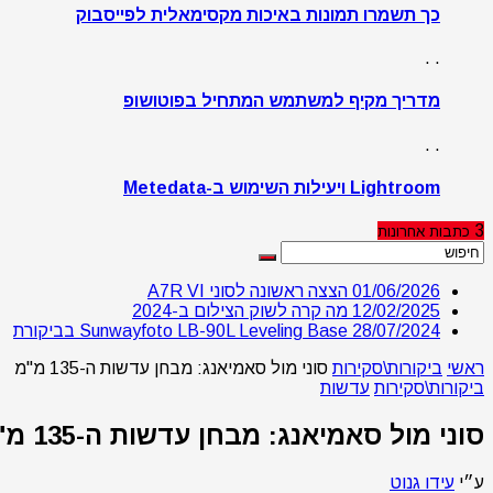
כך תשמרו תמונות באיכות מקסימאלית לפייסבוק
. .
מדריך מקיף למשתמש המתחיל בפוטושופ
. .
Lightroom ויעילות השימוש ב-Metedata
3
כתבות
אחרונות
01/06/2026
הצצה ראשונה לסוני A7R VI
12/02/2025
מה קרה לשוק הצילום ב-2024
28/07/2024
Sunwayfoto LB-90L Leveling Base בביקורת
ראשי
ביקורות\סקירות
סוני מול סאמיאנג: מבחן עדשות ה-135 מ"מ
ביקורות\סקירות
עדשות
סוני מול סאמיאנג: מבחן עדשות ה-135 מ"מ
ע״י
עידו גנוט