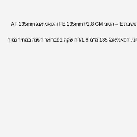
אחרי חודשים של בדיקות, מבחנים ועבודה בשטח אנו גאים להביא בפניכם היום השוואה מקיפה בין שתי עדשות 135 מ"מ למצלמות סוני בתושבת E – הסוני FE 135mm f/1.8 GM והסאמיאנג AF 135mm
עדשת הסוני 135 מ"מ מסדרת ה-GM הושקה בפברואר 2019 והפכה עד מהרה לאחת מעדשות הפורטרטים הנחשקות ביותר עבור מצלמות סוני. הסאמיאנג 135 מ"מ f/1.8 הושקה בפברואר השנה במחיר נמוך