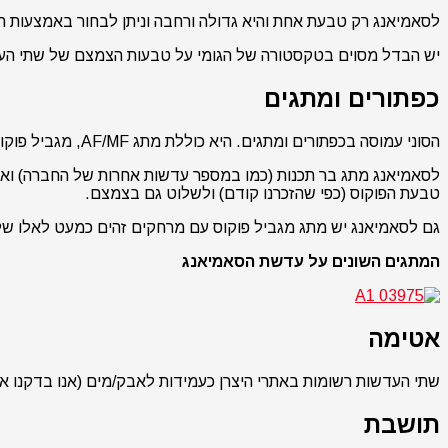
לסאמיאנג רק טבעת אחת והיא גדולה ורחבה וניתן לבחור באמצעות ת
יש הבדל מסוים בטקסטורה של הגומי על טבעות הצמצם של שתי העדשו
כפתורים ומתגים
הסוני עמוסה בכפתורים ומתגים. היא כוללת מתג AF/MF, מגביל פוקוס עם שלושה מצבים (מלא, 0.7-2 מטר, ו-1.5 מטר עד אינסוף), ובצד השני מתג de-click וכן שני כפתורים ברי תכנות.
לסאמיאנג מתג בר תכנות (כמו במספר עדשות אחרות של החברה) ואנו
טבעת הפוקוס (כפי שהזכרנו קודם) ולשלוט גם בצמצם.
גם לסאמיאנג יש מתג מגביל פוקוס עם מרחקים זהים כמעט לאלו של ה
המתגים השונים על עדשת הסאמיאנג
אטימה
שתי העדשות רשומות באתרי היצרן כעמידות לאבק/מים (אנו בדקנו 
תושבת