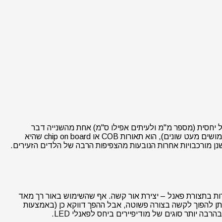
יות במרחק גדול יחסית (מספר מ"מ ולעיתים אפילו ס"מ) אחת מהשנייה דבר
המאפשר קירור טוב יותר וקל יותר באופן יחסי לביצוע. הסוג השני והחדש יותר (אם כי לא מדובר בתחליף אלא בשתי טכנולוגיות שונות עם שימושים מעט שונים), הוא תאורות COB או chip on board שהיא
נן מורכבויות אחרות הנובעות מהצפיפות הרבה של הלדים הזעירים.
אורות בתצורת פאנל – יצירת אור קשה. אף שהשימוש באור רך מאד
יתן להפוך לקשה בצורה פשוטה, אבל ההפך דווקא כן (באמצעות
ה יותר סוגים של מודיפיירים ביחס לפאנלי LED.