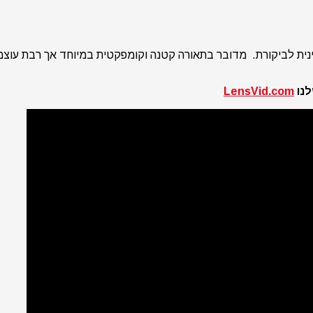
ידינו את ה-ML-60 של חברת גודוקס הסינית לביקורת. מדובר בתאורה קטנה וקומפקטית ב
LensVid.com