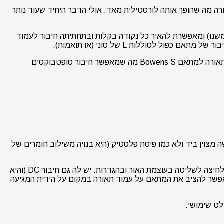
חיזה וגם על עמוד תאורה מה שהופך אותה לורסטילית מאד. אולי הדבר היחיד שעוד נותר
שנו) ומאפשרת להאיר כל נקודה בקלות ובתחתיתה חיבור לעמוד
סוללות L של סוני (או תואמות).
אנו קיבלנו עם החבילה גם ספק כוח עם מחזיק v-mount וולקו לחיבור לעמוד תאורה – פתרון פשוט אבל די נוח. מעבר לכך ניתן לחבר את התאורה למתאם Bowens S מה שמאפשר חיבור סופטבוקסים
"מ קוטר ואורך של 14 ס"מ בלבד. היא גם קלה מאד – 800 גרם אבל כאמור מרגישה מצוין ביד ולא כמו פיסת פלסטיק (היא בנויה משילוב חומרים של
העיצוב הכללי של ה-ML-60 מאד פשוט יש לה הברגת 1/4" 20 סטנדרטית בחלק התחתון, מסך נתונים קטן מאחור ושתי חוגות צהובות ברות לחיצה לשליטה בעוצמת האור ובהגדרות. יש לה גם חיבור DC (והיא
אפשר להציב את המתאם על עמוד תאורה במקום על הידית המגיעה