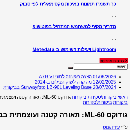
כך תשמרו תמונות באיכות מקסימאלית לפייסבוק
. .
מדריך מקיף למשתמש המתחיל בפוטושופ
. .
Lightroom ויעילות השימוש ב-Metedata
3
כתבות
אחרונות
01/06/2026
הצצה ראשונה לסוני A7R VI
12/02/2025
מה קרה לשוק הצילום ב-2024
28/07/2024
Sunwayfoto LB-90L Leveling Base בביקורת
ראשי
ביקורות\סקירות
ביקורות
גודוקס ML-60: תאורה קטנה ועוצמתית בביקורת
ביקורות
ביקורות\סקירות
גודוקס ML-60: תאורה קטנה ועוצמתית בביקורת
ע״י
עידו גנוט