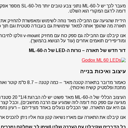
מעבר לכך יש ל-
דומה לדגם המקורי הוא השלט.
הידית שהגיעה עם החבילה מאד נוחה לשימוש ומאפשרת להחזיק את ה
תאורה מה שהופך אותה למאד שימושית גם בעבודה סטטית וגם תוך כדי תנועה.
ומודיפיירים תואמים אחרים (עוד על הנושא בהמשך).
דור חדש של תאורה – נורות ה-LED של ה-ML-60
עיצוב ואיכות בנייה
מתכת ופלסטיק קשיח ואיכותי).
מגיעה עם ספק כוח דומה לזה שמגיע עם הרבה מחשבים), וכבל קצר
גם היא עם התאורה. שני הכבלים ננעלים באחד מצידיהם – רעיון נחמ
אנו קיבלנו את התאורה עם מארז נשיאה קטן ונוח אליו ניתן להכניס את כל האביזרים פרט ל-softbox אותו ניתן לקש
כל הדברים שקיבלנו עם הערכה שלנו (שימו לב שחלקם נמכרים 