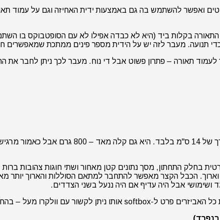
ML-60 נתוני צבע טובים יותר מל-SL-60 מספר אפקטים ואפשר להשתמש בה גם באמצעות ידית הא
תאורה בקלות ביד (היא לא כבדה אפילו לא עם הסופטבוקס בו השתמ
 מעבר לזה יש על הידית מספר פינים ממתכת שמאפשרים חיבור של מתאם כפול ל
כאמור מדובר בתאורה קטנה מאד – כמה קטנה – 8.7 ס
 וארוך. הכבל הקצר מאפשר להתחבר למתאם הסוללות והארוך יותר מ
ד ושימושי אבל היה עדיף אם היה ננעל בשני הצדדים.
ור עם וולקרו מעל – בהחלט שימושי.
בנפרד)