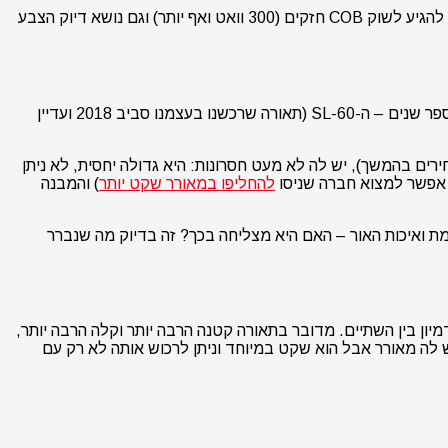
הדורות הראשונים של תאורות COB LED היו חלשים ולא מאד מדוייקים מבחינת צבע, אבל במהלך המחצית השנייה של העשור שעבר החלו להגיע לשוק COB חזקים (300 וואט ואף יותר) וגם נושא דיוק הצבע
ה-ML-60 אותו אנו בוחנים היום הוא במידה רבה הצאצא של אחת מתאורות ה-COB הראשונות של גודוקס והפופולאריות ביותר בשוק לפני מספר שנים – ה-SL-60 (תאורה שרכשנו בעצמנו סביב 2018 ועדיין
ו מחירים בהמשך), יש לה לא מעט חסרונות: היא גדולה יחסית, לא ניתן
 אפשר למצוא חברה שניסו
להחליפו במאורר שקט יותר
) והמבנה
בלות הללו ואפילו לשפר את עוצמת ואיכות האור – האם היא מצליחה בכך? זה בדיוק מה שנברר
תאורה הצורכת עד 60W, בעלת טמפרטורה יחידה (5600K) אבל כאן בערך נגמר הדמיון בין השתיים. מדובר בתאורה קטנה הרבה יותר וקלה הרבה יותר,
S (יש לכך יתרונות וחסרונות ונדון בכך בהמשך). יש לה מאורר אבל הוא שקט במיוחד וניתן לרכוש אותה לא רק עם