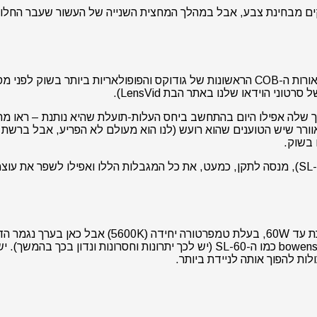
י הוידאו שלנו באתר הבת LensVid).
המחיר הנמוך שלה אפילו היום בהתחשב ביחס העלות-תועלת שהיא נותנת – רא
וורר שיש הטוענים שהוא רועש (לנו הוא מעולם לא הפריע, אבל ברשת
 בשוק.
ה-ML-60 שהושקה בסוף השנה שעברה (כמה שנים טובות אחרי ה-SL-60), מנסה לתקן, כמעט, את כל המג
ממש כמו ה-SL-60 גם ה-ML-60 שאנו בוחנים היום היא 
היא בנויה טוב בהרבה, וכוללת תושבת של גודוקס עצמה ולא תושבת bowens כמו ה-L-60