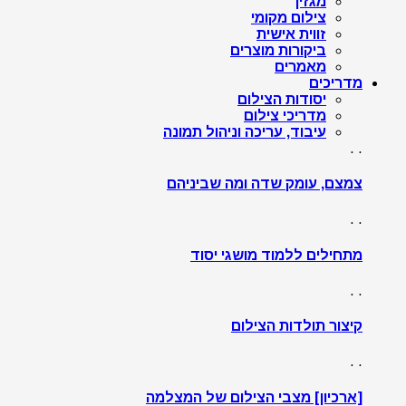
מגזין
צילום מקומי
זווית אישית
ביקורות מוצרים
מאמרים
מדריכים
יסודות הצילום
מדריכי צילום
עיבוד, עריכה וניהול תמונה
. .
צמצם, עומק שדה ומה שביניהם
. .
מתחילים ללמוד מושגי יסוד
. .
קיצור תולדות הצילום
. .
[ארכיון] מצבי הצילום של המצלמה