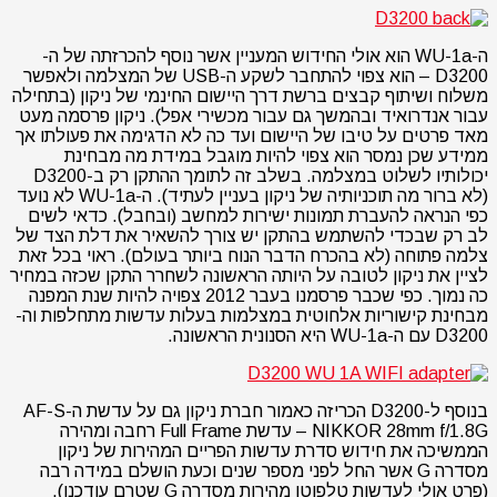
ה-WU-1a הוא אולי החידוש המעניין אשר נוסף להכרזתה של ה-
D3200 – הוא צפוי להתחבר לשקע ה-USB של המצלמה ולאפשר
משלוח ושיתוף קבצים ברשת דרך היישום החינמי של ניקון (בתחילה
עבור אנדרואיד ובהמשך גם עבור מכשירי אפל). ניקון פרסמה מעט
מאד פרטים על טיבו של היישום ועד כה לא הדגימה את פעולתו אך
ממידע שכן נמסר הוא צפוי להיות מוגבל במידת מה מבחינת
יכולותיו לשלוט במצלמה. בשלב זה לתומך ההתקן רק ב-D3200
(לא ברור מה תוכניותיה של ניקון בעניין לעתיד). ה-WU-1a לא נועד
כפי הנראה להעברת תמונות ישירות למחשב (ובחבל). כדאי לשים
לב רק שבכדי להשתמש בהתקן יש צורך להשאיר את דלת הצד של
צלמה פתוחה (לא בהכרח הדבר הנוח ביותר בעולם). ראוי בכל זאת
לציין את ניקון לטובה על היותה הראשונה לשחרר התקן שכזה במחיר
כה נמוך. כפי שכבר פרסמנו בעבר 2012 צפויה להיות שנת המפנה
מבחינת קישוריות אלחוטית במצלמות בעלות עדשות מתחלפות וה-
D3200 עם ה-WU-1a היא הסנונית הראשונה.
בנוסף ל-D3200 הכריזה כאמור חברת ניקון גם על עדשת ה-AF-S
NIKKOR 28mm f/1.8G – עדשת Full Frame רחבה ומהירה
הממשיכה את חידוש סדרת עדשות הפריים המהירות של ניקון
מסדרה G אשר החל לפני מספר שנים וכעת הושלם במידה רבה
(פרט אולי לעדשות טלפוטו מהירות מסדרה G שטרם עודכנו).