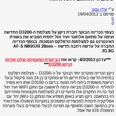
ע״י
עידו גנוט
פורסם ב
19/04/2012
5
0
כצפוי הכריזה הבוקר חברת ניקון על מצלמת ה-D3200 החדשה
ועימה על מתאם אלחוטי זעיר וזול יחסית המביא את בשורת
האינטרנט גם למצלמות הרפלקס הנמוכות. בנוסף הכריזה
החברה על עדשה רחבה חדשה – AF-S NIKKOR 28mm
f/1.8G.
***עדכון 4/3/2013: קראו את
הביקורת המעמיקה שלנו אודות
הניקון D3200
***
ניקון הכריזה מוקדם יותר הבוקר על ה-D3200 – מצלמת רפלקס
בסיסית חדשה בעלת חיישן חדש ומתקדם בן 24 מגה פיקסל ובעל
רגישות משופרת ביחס לזה המצוי בדגם ה-D3100 אותו היא צפויה
להחליף. ה-D3200 מביאה עימה לראשונה גם התקן WIFI זעיר וזול
(עד כה היו התקנים אלו מיועדים רק למצלמות מקצועיות ומחיריהם
היו בהתאם). ניקון תציע באופן מפתיע את ההתקן (WU-1) יחד עם
אפליקציה חינמית למכשירים התומכים במערכת ההפעלה אנדרואיד
ורק בהמשך השנה תתווסף גם תמיכה לבעלי מכשירים בעלי מערכת
ההפעלה iOS של אפל.