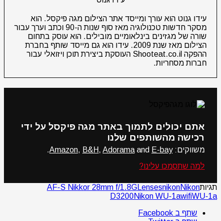
עידו גנוט הוא עורך ומייסד אתר הצילום מגה פיקסל. הוא
מסקר חדשות טכנולוגיה מאז סוף שנות ה-90 וכתב וערך עבור
שורה של מגזינים בינלאומיים מובילים. הוא עוסק בתחום
הצילום מאז שנת 2009. עידו הוא גם מייסד שותף בחברת
ההפקה Shooteat.co.il העוסקת ביצירת תוכן ויזואלי עבור
חברות מסחריות.
אתם יכולים לתמוך באתר מגה פיקסל על ידי
רכישה מהשותפים שלנו
משווקים:
E-bay
and
Adorama
,
B&H
,
Amazon
.
למה שתסמכו עלינו?
תגיות
Nikon
nikon
Lenses
AF-S Nikkor 28mm f/1.8G
D3200
Nikon WU-1a
wifi
WU-1a
שתף ב Facebook