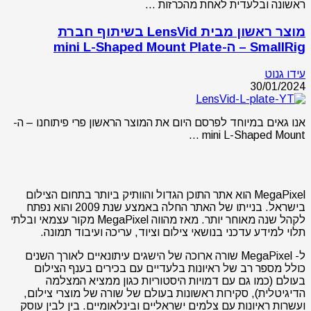
ראשונה ובלעדית לאחת מהכרזות …
מוצר ראשון מבית LensVid בשיתוף חברת
SmallRig – ה-mini L-Shaped Mount Plate
עידו גנוט
30/01/2024
אנו גאים במיוחד לפרסם היום את המוצר הראשון פרי פיתוחנו – ה-
mini L-Shaped Mount …
MegaPixel הוא אתר התוכן הגדול והוותיק ביותר בתחום הצילום
בישראל. בנייתו של האתר החלה באמצע שנת 2009 והוא נפתח
לקהל שנה מאוחר יותר. מאז מהווה MegaPixel מקור עצמאי ובלתי
תלוי למידע עדכני בנושאי צילום וציוד, עריכה ועיבוד תמונה.
ל- MegaPixel שורה ארוכה של הישגים עיתונאיים לאורך השנים
כולל מספר רב של ראיונות בלעדיים עם בכירים בענף הצילום
בעולם (כמו גם עם דמויות היסטוריות כגון ממציא המצלמה
הדיגיטלית), סקירות ראשונות בעולם של שורה של מוצרי צילום,
ועשרות ראיונות עם צלמים ישראליים ובינלאומיים. בין לבין עוסק