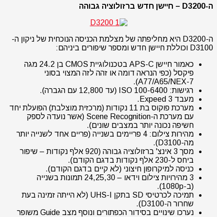
ה-D3200 – חיישן חדש ברזולוציה גבוהה
ה-D3200 היא מחליפתה של מצלמת הכניסה הנוכחית של ניקון ה-
D3100 וכוללת חיישן חדש ומספר שיפורים ביניהם:
כאמור חיישן APS-C בטכנולוגיית CMOS בן 24.2 מגה
פיקסל (כפי הנראה דומה או זהה לזה המצוי בסוני
A77/A65/NEX-7).
רגישות: 100-6400 ISO (עד 12,800 עם הגברה).
מעבד Expeed 3.
מערכת פוקוס בת 11 נקודות (מרכזית מוצלבת) הפועלת יחד
עם מערכת ה-Scene Recognition (אשר נועדה לספק
חשיפה נכונה יותר במצבים שונים).
מהירות צילום: 4 פריימים בשנייה (פריים אחד לשנייה יותר
מה-D3100).
מסך 3 אינצ' ברזולוציה גבוהה (920 אלף נקודות – שיפור
ביחס ל-230 אלף נקודות בדגם הקודם).
כניסה למיקרופון חיצוני (לא קיים בדגם הקודם).
3 מהירויות צילום וידאו – 24,25,30 תמונות בשנייה
(ב-1080p).
תמיכה לכרטיסי SD בתקן UHS-I (לא הייתה זמינה בעת
שחרור ה-D3100).
נערכו שינויים בסידור הכפתורים ונוסף מצב Guide משופר