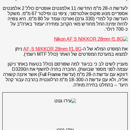
לעדשת ה-28 מ"מ החדשה 11 אלמנטים אופטיים כולל 2 אלמנטים
אספריים מנוע פוקוס אולטרסוני, ציפוי ננו ופילטר 67 מ"מ. משקל
העדשה קל למדי (330 גרם) ואורכה עומד על 80 מ"מ. היא צפויה
להיות זמינה החל מחודש מאי הקרוב ומחירה יעמוד בארה"ב על
כ-700 דולר.
את המפרט המלא של ה-
AF-S NIKKOR 28mm f/1.8G
ניתן
למצוא במערכת המפרטים של האתר (כולל MTF רשמי).
מעניין לשים לב כי בניגוד למה שפורסם (כולל בטעות באתר ניקון
עצמה לפני מספר שבועות), החברה בחרה לחשוף את הD3200
דווקא עם עדשת ה-28 מ"מ (עדשת Full Frame) אשר איננה קשורה
אליה, ולא עם עדשת ה-18-300 מ"מ הרלוונטית בהרבה עבור קהל
היעד – בהחלט בחירה מוזרה.
עידו גנוט