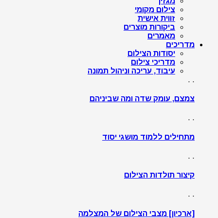
מגזין
צילום מקומי
זווית אישית
ביקורות מוצרים
מאמרים
מדריכים
יסודות הצילום
מדריכי צילום
עיבוד, עריכה וניהול תמונה
. .
צמצם, עומק שדה ומה שביניהם
. .
מתחילים ללמוד מושגי יסוד
. .
קיצור תולדות הצילום
. .
[ארכיון] מצבי הצילום של המצלמה