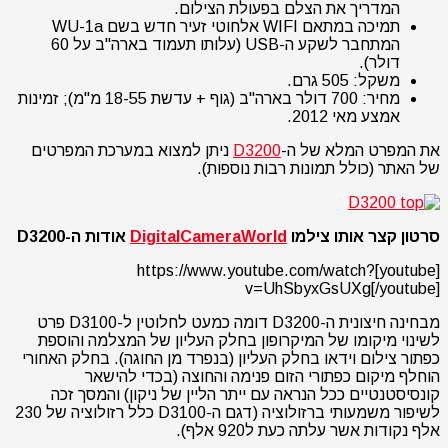
המדריך את הצלם בפעולת הצילום.
תמיכה במתאם WIFI אלחוטי זעיר חדש בשם WU-1a
המתחבר לשקע ה-USB (עלותו תעמוד בארה"ב על 60
דולר).
משקל: 505 גרם.
מחיר: 700 דולר בארה"ב (גוף + עדשת 18-55 מ"מ); זמינות
אמצע מאי 2012.
את המפרט המלא של ה-
D3200
ניתן למצוא במערכת המפרטים
של האתר (כולל תמונות רבות נוספות).
סרטון קצר אותו צילמו
DigitalCameraWorld
אודות ה-D3200
[youtube]https://www.youtube.com/watch?
v=UhSbyxGsUXg[/youtube]
מבחינה חיצונית ה-D3200 דומה כמעט לחלוטין ל-D3100 פרט
לשינוי מיקומו של המיקרופון בחלק העליון של המצלמה והוספת
כפתור צילום וידאו בחלק העליון (בנפרד מן החוגה). בחלק האחורי
הוחלף מיקום כפתורי הזום פנימה והחוצה (בכדי להישאר
קונסיסטנטיים ככל הנראה עם ייתר הליין של ניקון) והמסך זכה
לשיפור משמעותי ברזולוציה (דגם ה-D3100 כלל רזולוציה של 230
אלף נקודות אשר עלתה כעת ל920 אלף).