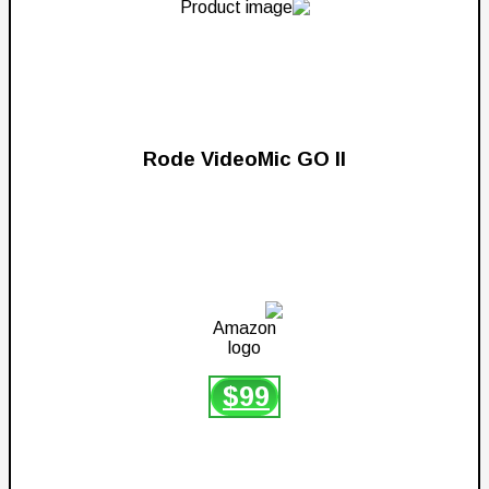
Rode VideoMic GO II
$
99