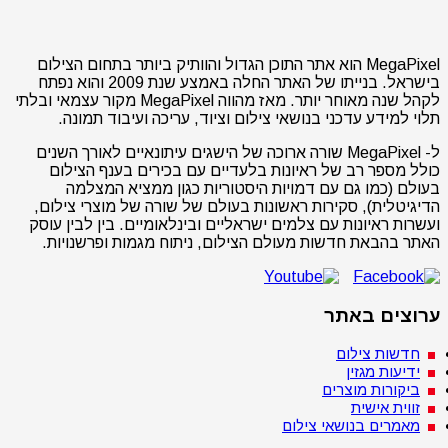
MegaPixel הוא אתר התוכן הגדול והוותיק ביותר בתחום הצילום
בישראל. בנייתו של האתר החלה באמצע שנת 2009 והוא נפתח
לקהל שנה מאוחר יותר. מאז מהווה MegaPixel מקור עצמאי ובלתי
תלוי למידע עדכני בנושאי צילום וציוד, עריכה ועיבוד תמונה.
ל- MegaPixel שורה ארוכה של הישגים עיתונאיים לאורך השנים
כולל מספר רב של ראיונות בלעדיים עם בכירים בענף הצילום
בעולם (כמו גם עם דמויות היסטוריות כגון ממציא המצלמה
הדיגיטלית), סקירות ראשונות בעולם של שורה של מוצרי צילום,
ועשרות ראיונות עם צלמים ישראליים ובינלאומיים. בין לבין עוסק
האתר בהבאת חדשות מעולם הצילום, ניתוח מגמות ופרשנויות.
ערוצים באתר
חדשות צילום
ידיעות מגזין
ביקורות מוצרים
זווית אישית
מאמרים בנושאי צילום