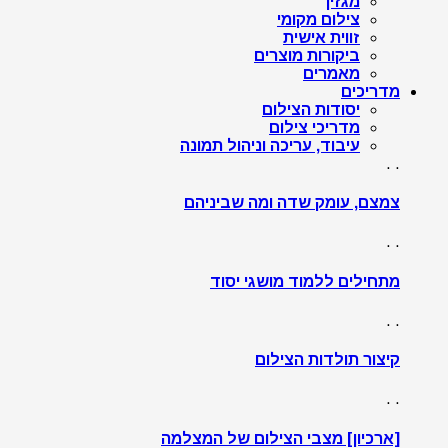
מגזין
צילום מקומי
זווית אישית
ביקורות מוצרים
מאמרים
מדריכים
יסודות הצילום
מדריכי צילום
עיבוד, עריכה וניהול תמונה
. .
צמצם, עומק שדה ומה שביניהם
. .
מתחילים ללמוד מושגי יסוד
. .
קיצור תולדות הצילום
. .
[ארכיון] מצבי הצילום של המצלמה