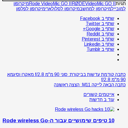
תגיות
VideoMic GO II
RØDE
Rode VideoMic GO II
מיקרופון
למובייל
מיקרופון למחשב
מיקרופון לסלולארי
מיקרופון לפלפון
שתף ב Facebook
שתף ב Twitter
שתף ב Google+
שתף ב Reddit
שתף ב Pinterest
שתף ב Linkedin
שתף ב Tumblr
כתבה קודמת
עדשות בביקורת: סוני 90 מ"מ f/2.8 מאקרו וסיגמא
90 מ"מ f/2.8
כתבה הבאה
לייקה M11: הצצה ראשונה
אייטמים קשורים
עוד ב חדשות
10 טיפים שימושיים עבור ה-Rode wireless Go