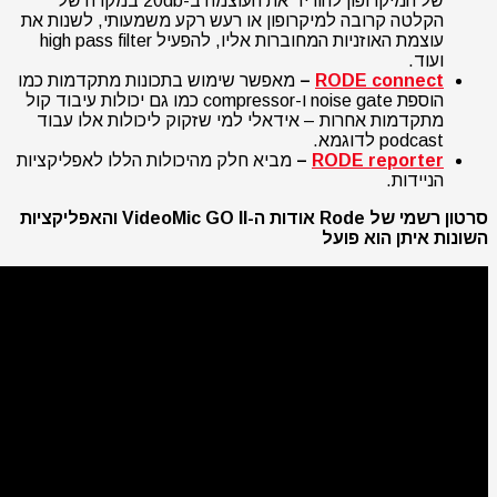
של המיקרופון להוריד את העוצמה ב-20db במקרה של
הקלטה קרובה למיקרופון או רעש רקע משמעותי, לשנות את
עוצמת האוזניות המחוברות אליו, להפעיל high pass filter
ועוד.
t
RODE connec
–
מאפשר שימוש בתכונות מתקדמות כמו
הוספת noise gate ו-compressor כמו גם יכולות עיבוד קול
מתקדמות אחרות – אידאלי למי שזקוק ליכולות אלו עבוד
podcast לדוגמא.
RODE reporter
–
מביא חלק מהיכולות הללו לאפליקציות
הניידות.
סרטון רשמי של Rode אודות ה-VideoMic GO II והאפליקציות
השונות איתן הוא פועל