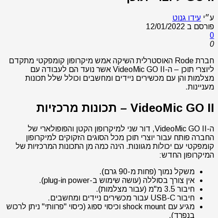
ע״י
עידו גנוט
פורסם ב
12/01/2022
0
0
חברת Rode האוסטרלית השיקה אמש מיקרופון קומפקטי מתקדם
ליוצרי תוכן – ה-VideoMic GO II אשר נועד הם לעבודה עם
מצלמות והן עם מכשירים ניידים ומחשבים וכולל שלל תכונות
מעניינות.
VideoMic GO II – תכונות מרכזיות
ה-VideoMic GO II, דור שני למיקרופון הקטן והפופולארי של
החברה פותח עבור יוצרי תוכן מכל הסוגים הזקוקים למיקרופון
קומפקטי עם יכולות מגוונות. הינה כמה מן התכונות המרכזיות של
המיקרופון החדש:
משקל נמוך (פחות מ-90 גרם).
אין צורך בסוללה (עושה שימוש ב-plug-in power).
חיבור 3.5 מ"מ (עבור מצלמות).
חיבור USB-C עבור מכשירים ניידים ומחשבים.
מגיע עם shock mount וכיסוי ספוג (כיסוי "פרוותי" ניתן לרכוש
בנפרד).