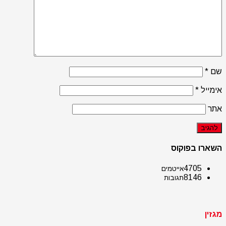
שם
*
אימייל
*
אתר
השארו בפוקוס
4705
אייטמים
8146
תגובות
מגזין