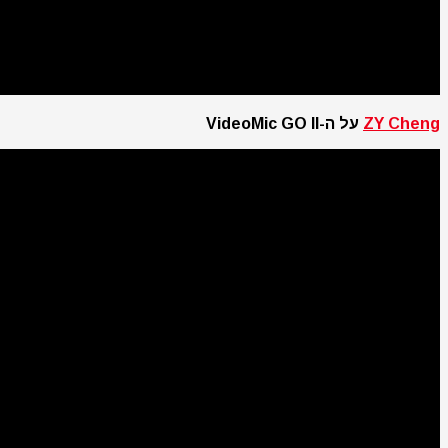
ZY Cheng
על ה-VideoMic GO II