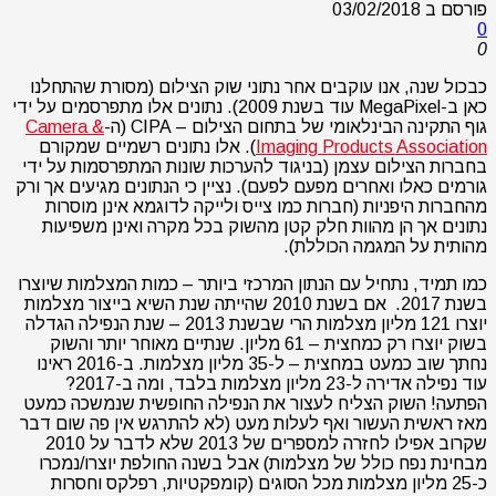
פורסם ב
03/02/2018
0
0
כבכול שנה, אנו עוקבים אחר נתוני שוק הצילום (מסורת שהתחלנו
כאן ב-MegaPixel עוד בשנת 2009). נתונים אלו מתפרסמים על ידי
גוף התקינה הבינלאומי של בתחום הצילום – CIPA (ה-
Camera &
Imaging Products Association
). אלו נתונים רשמיים שמקורם
בחברות הצילום עצמן (בניגוד להערכות שונות המתפרסמות על ידי
גורמים כאלו ואחרים מפעם לפעם). נציין כי הנתונים מגיעים אך ורק
מהחברות היפניות (חברות כמו צייס ולייקה לדוגמא אינן מוסרות
נתונים אך הן מהוות חלק קטן מהשוק בכל מקרה ואינן משפיעות
מהותית על המגמה הכוללת).
כמו תמיד, נתחיל עם הנתון המרכזי ביותר – כמות המצלמות שיוצרו
בשנת 2017. אם בשנת 2010 שהייתה שנת השיא בייצור מצלמות
יוצרו 121 מליון מצלמות הרי שבשנת 2013 – שנת הנפילה הגדלה
בשוק יוצרו רק כמחצית – 61 מליון. שנתיים מאוחר יותר והשוק
נחתך שוב כמעט במחצית – ל-35 מליון מצלמות. ב-2016 ראינו
עוד נפילה אדירה ל-23 מליון מצלמות בלבד, ומה ב-2017?
הפתעה! השוק הצליח לעצור את הנפילה החופשית שנמשכה כמעט
מאז ראשית העשור ואף לעלות מעט (לא להתרגש אין פה שום דבר
שקרוב אפילו לחזרה למספרים של 2013 שלא לדבר על 2010
מבחינת נפח כולל של מצלמות) אבל בשנה החולפת יוצרו/נמכרו
כ-25 מליון מצלמות מכל הסוגים (קומפקטיות, רפלקס וחסרות