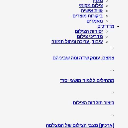
מגזין
צילום מקומי
זווית אישית
ביקורות מוצרים
מאמרים
מדריכים
יסודות הצילום
מדריכי צילום
עיבוד, עריכה וניהול תמונה
. .
צמצם, עומק שדה ומה שביניהם
. .
מתחילים ללמוד מושגי יסוד
. .
קיצור תולדות הצילום
. .
[ארכיון] מצבי הצילום של המצלמה