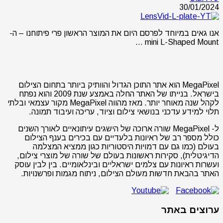
30/01/2024
אנו גאים במיוחד לפרסם היום את המוצר הראשון פרי פיתוחנו – ה-
mini L-Shaped Mount …
MegaPixel הוא אתר התוכן הגדול והוותיק ביותר בתחום הצילום
בישראל. בנייתו של האתר החלה באמצע שנת 2009 והוא נפתח
לקהל שנה מאוחר יותר. מאז מהווה MegaPixel מקור עצמאי ובלתי
תלוי למידע עדכני בנושאי צילום וציוד, עריכה ועיבוד תמונה.
ל- MegaPixel שורה ארוכה של הישגים עיתונאיים לאורך השנים
כולל מספר רב של ראיונות בלעדיים עם בכירים בענף הצילום
בעולם (כמו גם עם דמויות היסטוריות כגון ממציא המצלמה
הדיגיטלית), סקירות ראשונות בעולם של שורה של מוצרי צילום,
ועשרות ראיונות עם צלמים ישראליים ובינלאומיים. בין לבין עוסק
האתר בהבאת חדשות מעולם הצילום, ניתוח מגמות ופרשנויות.
ערוצים באתר