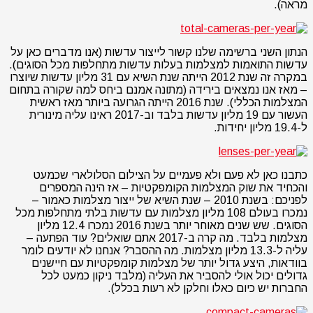
מראה).
הנתון השני ברשימה שלנו קשור לייצור עדשות (אנו מדברים כאן על
עדשות התואמות למצלמות בעלות עדשות מתחלפות מכל הסוגים).
במקרה זה שנת 2012 הייתה שנת השיא עם 31 מליון עדשות שיוצרו
– מאז אנו נמצאים בירידה (מתונה אמנם ביחס למה שקורה בתחום
המצלמות הכללי). שנת 2016 הייתה הגרועה ביותר מאז ראשית
העשור עם 19 מליון עדשות בלבד וב-2017 ראינו עליה מינורית
ל-19.4 מליון יחידות.
כתבנו כאן לא פעם ולא פעמיים על הצילום הסלולארי שכמעט
והכחיד את שוק המצלמות הקומפקטיות – אז הינה המספרים
לפניכם: בשנת 2010 – שנת השיא של ייצור מצלמות כאמור –
נמכרו בעולם 108 מליון מצלמות עם עדשות בלתי מתחלפות מכל
הסוגים. שש שנים מאוחר יותר בשנת 2016 נמכרו 12.4 מליון
מצלמות בלבד. מה קרה ב-2017 אתם שואלים? עוד הפתעה –
עליה ל-13.3 מליון מצלמות. מה ההסבר? אנחנו לא יודעים לומר
בוודאות, היצע גדול יותר של מצלמות קומפקטיות עם חיישנים
גדולים יכול אולי להסביר את העליה (מלבד ניקון כמעט לכל
החברות יש כיום כאלו וחלקן לא רעות בכלל).