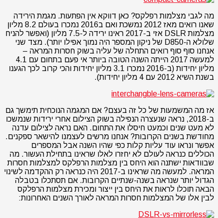
מה לגבי מצלמות רפלקס? כאן דווקא אין הפתעות. מגמת הירידה
שאנו רואים מאז 2012 נמשכת ואם ב2016 נמכרו בעולם 8.2 מליון
מצלמות DSLR אזי ב-2017 ראינו ירידה ל-7.5 מליון (ואפשר להניח
שלולא ה-D850 של ניקון המספר היה נמוך אפילו יותר). מצד שני
אנחנו סוף סוף רואים התחלה של עליה בשוק חסרות המראה –
למעשה 2017 הייתה השנה הטובה ביותר אי פעם בתחום עם 4.1
מליון יחידות (ב-2016 נמכרו 3.1 מליון יחידות והכי קרוב לכך הגענו
בשנת השיא 2012 עם 4 מליון יחידות).
אז מה המשמעות של כל זה בעצם? אם המגמה הנוכחית תימשך גם
ב-2018, נראה שנעצרה הנפילה בשוק הצילום אחרי ירידות שנמשכו
לא מעט שנים וכמעט חיסלו את התחום. האם נראה לצילום עדנה
מחודשת בשנים הקרובות? אנחנו מרשים לעצמנו להישאר ספקנים.
אפשר ונראו עוד עליות קלות כפי שהיו השנה אבל המספרים
הכוללים כנראה לעולם לא יחזרו לאלו שראינו בתחילת העשור. מה
שבוודאות ישתנה הוא היחס בין מצלמות הרפלקס למצלמות חסרות
המראה. למעשה מה שראינו ב-2017 היה כנראה רק ההקדמה לשינוי
הגדול יותר שנראה בשנה-שנתיים הקרובות. אם תסתכלו בטבלה
הבאה תוכלו לראות את היחס בין ייצור ומכירת מצלמות הרפלקס
לבין אלו של המצלמות חסרות המראה לאורך השנים האחרונות: