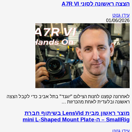
הצצה ראשונה לסוני A7R VI
עידו גנוט
01/06/2026
לאחרונה קפצנו לחנות הצילום "יוגנד" בתל אביב כדי לקבל הצצה
ראשונה ובלעדית לאחת מהכרזות …
מוצר ראשון מבית LensVid בשיתוף חברת
SmallRig – ה-mini L-Shaped Mount Plate
עידו גנוט