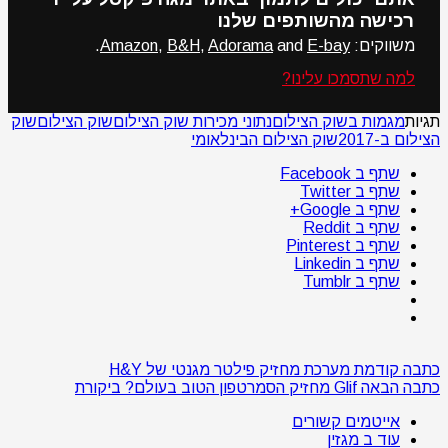
רכישה מהשותפים שלנו
משווקים:
E-bay
and
Adorama
,
B&H
,
Amazon
.
למה שתסמכו עלינו?
תגיות
מגמות בשוק הצילום
נתוני מכירות שוק הצילום
שוק הצילום
שוק
הצילום ב-2017
שוק הצילום הבינלאומי
שתף ב Facebook
שתף ב Twitter
שתף ב Google+
שתף ב Reddit
שתף ב Pinterest
שתף ב Linkedin
שתף ב Tumblr
כתבה קודמת
מערכת מחזיק פילטר מגנטי של H&Y
כתבה הבאה
Glif מחזיק הסמרטפון הטוב בעולם? ביקורת
אייטמים קשורים
עוד ב מגזין