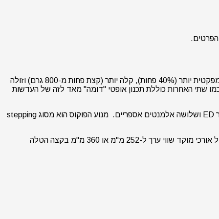
נתחיל עם עדשת ה-Nikkor Z 70-180mm F2.8. העדשה היא לא תחליף לעדשת ה-Z 70-200mm F2.8 הנוכחית של החברה, אלא גרסה קומפקטית יותר (40% פחות), קלה יותר (קצת פחות מ-800 גרם) וזולה
ברה (אנו לא נתפלא אם העדשה החדשה כמו שתי האחרות כוללת תכנון אופטי "דומה" מאד לזה של העדשות
אם בתכנון אופטי עסקנו אז העדשה החדשה כוללת 19 אלמנטים ב-14 קבוצות כולל לא פחות מחמישה אלמנטים מסוג ED, אחד מסוג סופר ED ושלושה אלמנטים אספריים. מנוע הפוקוס הוא מסוג stepping
עוד תכונה מעניינת של העדשה היא התמיכה שלה במכפילים של ניקון. ניתן להשתמש בעדשה עם ה-TC-1.4x וה-TC-2.0x של החברה ולקבל אורכי מוקד שווי ערך ל-252 מ"מ או 360 מ"מ בקצה הטלה