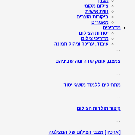
מגזין
צילום מקומי
זווית אישית
ביקורות מוצרים
מאמרים
מדריכים
יסודות הצילום
מדריכי צילום
עיבוד, עריכה וניהול תמונה
. .
צמצם, עומק שדה ומה שביניהם
. .
מתחילים ללמוד מושגי יסוד
. .
קיצור תולדות הצילום
. .
[ארכיון] מצבי הצילום של המצלמה