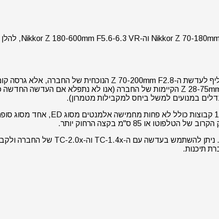
יותר שאמורה להוות השלמה לעדשות ה-Z 17-28mm F2.8 וה-Z 28-75mm F2.8 הקיימות של הח
לים במנועים למשל ביחס למקבילות מטמרון).
ת תיכנות.