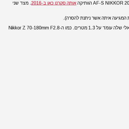
אותה סקרנו כאן ב-2016
. מצד שני
לעדשה מייצב 5.5 סטופים, מנגנון זום פנימי (העדשה איננה מתארכת ועמידה לאבק ומים), היא כוללת מגביל פוקוס, ומרחק הפוקוס המינימאלי שלה עומד על 1.3 מטרים. כמו ה-Nikkor Z 70-180mm F2.8