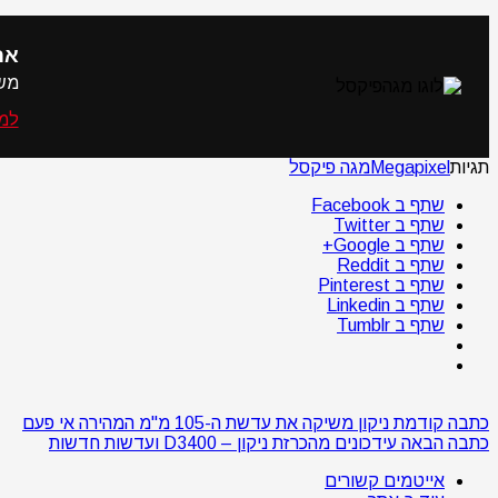
את
משו
למה
תגיות
Megapixel
מגה פיקסל
שתף ב Facebook
שתף ב Twitter
שתף ב Google+
שתף ב Reddit
שתף ב Pinterest
שתף ב Linkedin
שתף ב Tumblr
כתבה קודמת
ניקון משיקה את עדשת ה-105 מ"מ המהירה אי פעם
כתבה הבאה
עידכונים מהכרזת ניקון – D3400 ועדשות חדשות
אייטמים קשורים