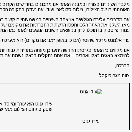
מלבד השינויים בצורה ובמבנה האתר אנו מתכננים בחודשים הקרובים 
האומנותיים של הצילום, צילום סלולארי ועוד. אנו נעדכן בתקופה ה
אם מדברים עליכם הגולשים אז אחד השינויים המשמעותיים קשור בנו
עמוד פייסבוק בו תוכלו לדון בנושאים השונים הנוגעים לאתר כמו המלצ
עוד אלמנט מרכזי שהוסר (אם כי באופן זמני אנו מקווים) הוא מערכ
אנו מקווים כי האתר בגרסתו החדשה יתעדכן מעתה בתדירות גבוה יותר
להימצא באגים כאלו ואחרים – אם אתם נתקלים בכאלו נשמח אם תדוו
בברכה,
צוות מגה פיקסל
עוסק בתחום הצילום מאז שנת 2009. עידו הוא גם מייסד שותף בחברת ההפקה Shooteat.co.il העוסקת ביצירת תוכן ויזואלי עבור ח
עידו גנוט