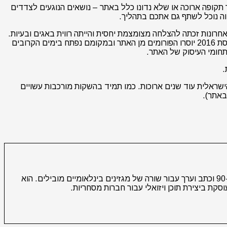
תקופה ארוכה או שלא נדונו כלל באתר – נושאים הנוגעים לצדדים
ווה נוכל לשתף גם אתכם בתהליך.
ונות זכתה להצלחה מצומצמת יחסית והייתה רווית באגים ובעיות.
מאז השקנו את האתר הלכו ותפסו הרשתות החברתיות את מקומם של הפורומים הקלאסיים ולכן החלטנו כי גם אנחנו נזרום עם השינויים ובגרסת 2016 יוסרו הפורומים מן האתר ובמקומם נפתח בימים הקרובים
לתחומי העיסוק של האתר.
.
ישראלית עוד שנים ארוכות. כמו תמיד בהשקות מורכבות עשויים
באתר).
עידו גנוט הוא עורך ומייסד אתר הצילום מגה פיקסל. הוא מסקר חדשות טכנולוגיה מאז סוף שנות ה-90 וכתב וערך עבור שורה של מגזינים בינלאומיים מובילים. הוא