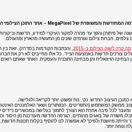
– אתר התוכן הצילומי הגדול והוותיק בישראל.
אתר מגה פיקסל הושק לראשונה באפריל 2010 (אחרי כשנה של פיתוח) והפך עד מהרה למקור העיקרי
ם צלמים, חברות צילום וגורמים שונים מן התעשיה מהארץ ומהעולם.
מה קרה לשוק הצילום ב-2015
, והכתבות הקודמות בסדרה), זאת בין
לים צורכים חדשות באמצעות הנייד. כל אלו מחייבים לא רק את חברות
הבחינה הויזואלית והן מבחינה התוכנית והעסקית. האתר שאתם רואים 
ובן העיצוב החדש. נקי, נוח ופשוט יותר לקריאה ולגלישה.
צוב ממשק המשתמש (התפריטים, הכפתורים ושאר האלמנטים האינטרא
ומעבר לכל סיבה אחרת הוא הצורך לתמוך בגלישה במכשירים ניידים ש
והייתה מיושנת ולפיכך לא אפשרה לנו להוסיף בקלות תכונות חדשות
 ונוחה יותר.