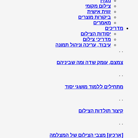
מגזין
צילום מקומי
זווית אישית
ביקורות מוצרים
מאמרים
מדריכים
יסודות הצילום
מדריכי צילום
עיבוד, עריכה וניהול תמונה
. .
צמצם, עומק שדה ומה שביניהם
. .
מתחילים ללמוד מושגי יסוד
. .
קיצור תולדות הצילום
. .
[ארכיון] מצבי הצילום של המצלמה