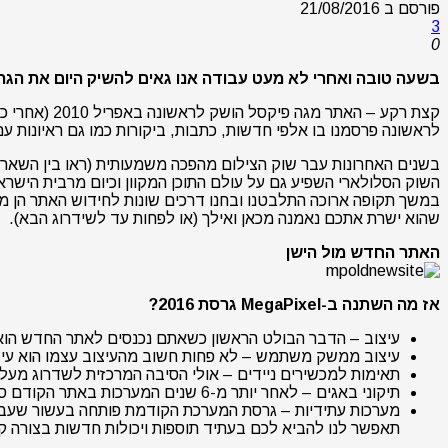
פורסם ב
21/08/2016
3
0
בשעה טובה ואחרי לא מעט עבודה אנו גאים להשיק היום את הגרסה המחודשת והמשופרת של MegaPixel 
קצת רקע – ה
לראשונה פרסמנו בו אלפי חדשות, כתבות, ביקורות כמו גם ראיונות ע
בשנים האחרונות עבר שוק הצילום מהפכה משמעותית (ראו בין השאר
השוק הסלולארי השפיע גם על עולם התוכן המקוון וכיום מרבית הישרא
במשך תקופה ארוכה התלבטנו ובחנו דרכים שונות לחידוש האתר הן מן 
שהוא ישרת אתכם נאמנה מכאן ואילך (או לפחות עד לשידרוג הבא).
האתר החדש מול הישן
אז מה השתנה ב-MegaPixel גרסת 2016?
עיצוב – הדבר הבולט הראשון כשאתם נכנסים לאתר החדש הוא כמ
עיצוב ממשק משתמש – לא פחות חשוב מהעיצוב עצמו הוא עי
תאימות למכשירים ניידים – אולי הסיבה המרכזית לשדרוג מעל 
תיקוני באגים – לאחר יותר מ-6 שנים המערכות באתר הקודם סבלו משורה של באגים מהותיים, הגרסה החדשה מעודכנת מן היסוד וכוללת כמות עצומה של תיקוני באגים.
מערכות עתידיות – גרסת המערכת הקודמת פותחה בעשור שעבר 
תאפשר לנו להביא לכם בעתיד תוספות ויכולות חדשות בצורה קלה