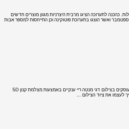
 וריכזה אליה את מיטב יצרניות הצילום הגדולות. כהכנה לתערוכה הציגו מרבית היצרניות מגוון מוצרים חדשים
פטמבר ואשר הוצגו בתערוכת פוטוקינה וכן התייחסות למספר אבות
צילום תת מימי הוא עניין קשה, יקר ולעיתים אף מסוכן. הסרטון אותו אנו מביאים בפניכם היום ממחיש אולי עד כמה. זוג צלמים תת מימיים העוסקים בצילום דגי מנטה ריי ענקיים באמצעות מצלמת קנון 5D