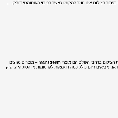
פתור הצילום אינו חוזר למקומו כאשר הכיבוי האוטומטי דולק. …
בבלוג של MegaPixel אנו מסקרים באופן קבוע פרסומות מתחום הצילום. מרבית המוצרים המתפרסמים במסגרת מסעות הפרסום של חברות הצילום ברחבי העולם הם מוצרי mainstream – מוצרים נפוצים
נו מביאים היום כולל כמה דוגמאות לפרסומות מן הסוג הזה. שוק