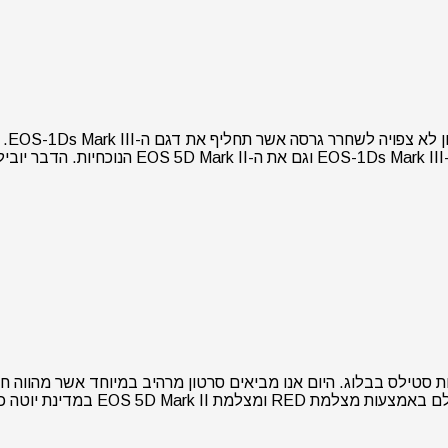
מקור
מורכבים מרצף ארוך של תמונות סטילס בבלוג. היום אנו מביאים סרטון מרהיב במי