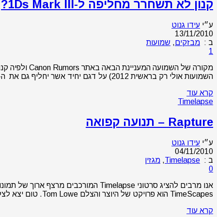
קנון לא תשחרר מחליפה ל-1Ds Mark III?
ע״י
עידו גנוט
13/11/2010
ב :
מבזקים
,
שמועות
1
השמועות אולי רק בראשית 2012) על דגם יחיד אשר יחליף גם את ה-EOS-1Ds Mark III וגם את ה-EOS 5D Mark II הנוכחיות. הדבר יוביל להצבת מצלמת פורמט מלא (Full …
קרא עוד
Timelapse
Rapture – תנועה קפואה
ע״י
עידו גנוט
04/11/2010
ב :
Timelapse
,
מגזין
0
אנו מרבים להציג סרטוני Timelapse ה
TimeScapes הוא פרויקט של היוצר והצלם Tom Lowe. טום יצא לצלם באמצעות מצלמת RED ומצלמת EOS 5D Mark II במדינת יוטה כחלק מפרויקט מיוחד במינו אשר ירכיב בסופו של …
קרא עוד