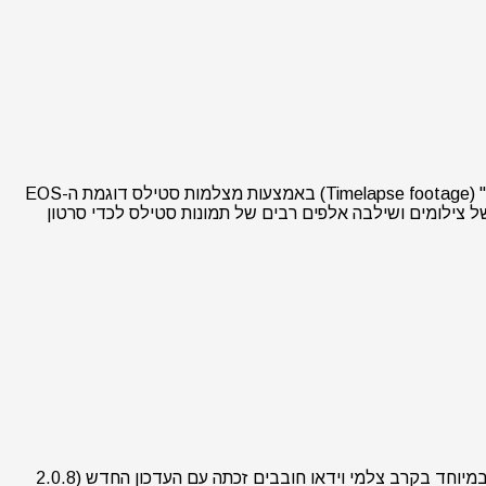
חברת ההפקה האמריקנית 599Productions היא אורחת וותיקה בבלוג שלנו. החברה הממוקמת בלוס אנג'לס עוסקת בהפקת "סרטוני תמונות" (Timelapse footage) באמצעות מצלמות סטילס דוגמת ה-EOS
 פני שבועיים של צילומים ושילבה אלפים רבים של תמונות סטילס לכדי סרטון
עדכון קושחה (Firmware) חדש שוחרר על ידי חברת קנון עבור ה-EOS 5D Mark II. מצלמת הפורמט המלא הוותיקה אשר הפכה פופולארית במיוחד בקרב צלמי וידאו חובבים זכתה עם העדכון החדש (2.0.8