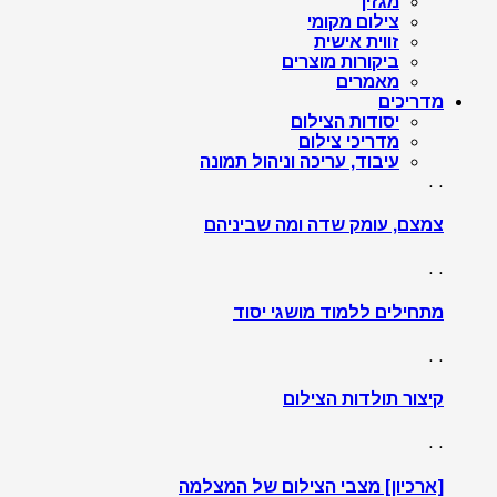
מגזין
צילום מקומי
זווית אישית
ביקורות מוצרים
מאמרים
מדריכים
יסודות הצילום
מדריכי צילום
עיבוד, עריכה וניהול תמונה
. .
צמצם, עומק שדה ומה שביניהם
. .
מתחילים ללמוד מושגי יסוד
. .
קיצור תולדות הצילום
. .
[ארכיון] מצבי הצילום של המצלמה