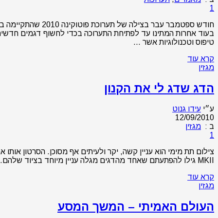
1
בעוד אחרות המתינו עד לפתיחת התערוכה בכדי לחשוף דגמים חדשים.
טיפוס וטכנולוגיות אשר …
קרא עוד
מגזין
הדג שדג לי את הקנון
ע״י
עידו גנוט
12/09/2010
ב :
מגזין
1
MKII גילו להפתעתם שאחד מהדגים מגלה עניין מיוחד בציוד שלהם… לא ברור האם התקרית הבאה, בה החליט לו הדג הגדול בקבוצה לשייך לעצמו את ציוד הצילום …
קרא עוד
מגזין
העולם האמיתי – המשך המסע