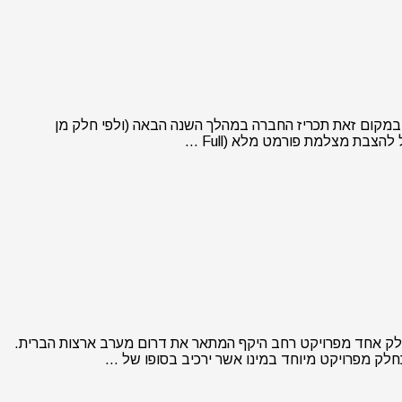
ה של השמועה המעניינת הבאה באתר Canon Rumors ולפיה קנון לא צפויה לשחרר גרסה אשר תחליף את דגם ה-EOS-1Ds Mark III. במקום זאת תכריז החברה במהלך השנה הבאה (ולפי חלק מן
וחד אשר מהווה חלק אחד מפרויקט רחב היקף המתאר את דרום מערב ארצות הברית.