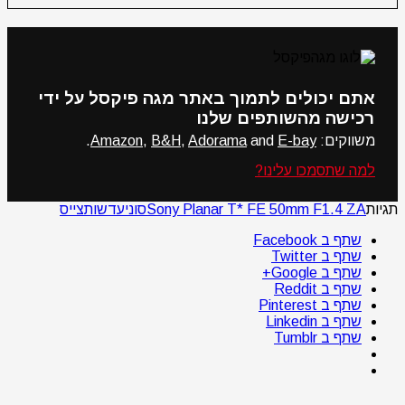
אתם יכולים לתמוך באתר מגה פיקסל על ידי
רכישה מהשותפים שלנו
משווקים:
E-bay
and
Adorama
,
B&H
,
Amazon
.
למה שתסמכו עלינו?
תגיות
Sony Planar T* FE 50mm F1.4 ZA
סוני
עדשות
צייס
שתף ב Facebook
שתף ב Twitter
שתף ב Google+
שתף ב Reddit
שתף ב Pinterest
שתף ב Linkedin
שתף ב Tumblr