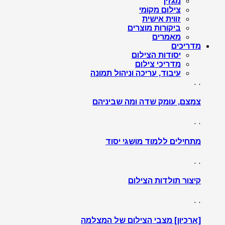
מגזין
צילום מקומי
זווית אישית
ביקורות מוצרים
מאמרים
מדריכים
יסודות הצילום
מדריכי צילום
עיבוד, עריכה וניהול תמונה
. .
צמצם, עומק שדה ומה שביניהם
. .
מתחילים ללמוד מושגי יסוד
. .
קיצור תולדות הצילום
. .
[ארכיון] מצבי הצילום של המצלמה