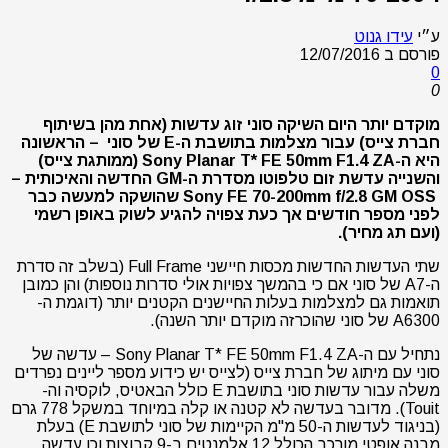
ע״י
עידו גנוט
פורסם ב
12/07/2016
0
0
מוקדם יותר היום השיקה סוני זוג עדשות (אחת מהן בשיתוף
חברת צייס) עבור מצלמות בתושבת ה-E של סוני – הראשונה
היא ה-Sony Planar T* FE 50mm F1.4 ZA (ממותגת צייס)
והשנייה עדשת זום טלפוטו מסדרת ה-GM החדשה והאיכותית –
Sony FE 70-200mm f/2.8 GM OSS שהושקה למעשה כבר
לפני מספר חודשים אך כעת צפויה להגיע לשוק באופן רשמי
(ועם תג מחיר).
שתי העדשות החדשות מכסות חיישני Full Frame (בשלב זה סדרת
ה-A7 של סוני אם כי בהמשך צפויות אולי סדרות נוספות) והן כמובן
תואמות גם למצלמות בעלות החיישנים הקטנים יותר (דוגמת ה-
A6300 של סוני שהוכרזה מוקדם יותר השנה).
נתחיל עם ה-Sony Planar T* FE 50mm F1.4 ZA – עדשה של
סוני עם מיתוג של חברת צייס (לצייס יש כידוע מספר ליינים נפרדים
משלה עבור עדשות סוני בתושבת E כולל הבאטיס, לוקסיה וה-
Touit). מדובר בעדשה לא קטנה או קלה במיוחד במשקל 778 גרם
(בניגוד לעדשות ה-50 מ"מ הקיימות של סוני לתושבת E) בעלת
מבנה אופטי מורכב הכולל 12 אלמנטים ב-9 קבוצות וכן עדשה