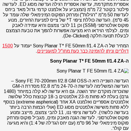
אספרית מתקדמת, עדשה אספרית רגילה ועדשה מסוג ED. לעדשה
פילטר בקוטר 72 מ"מ (המצביע על אלמנט קדמי גדול מאד ביחס
לעדשת 50 מ"מ "רגילות") ומרחק הפוקוס המינימאלי שלה עומד על
45 ס"מ). העדשה כוללת ציפוי T* של צייס למניעת החזרים, מנוע
פוקוס אולטרסוני (SSM) וכן 11 להבי צמצם והיא עמידה לאבק
ומים. לצלמי הוידאו היא מציעה אפשרות להפוך את טבעת הצמצם
לבעלת תנועה חלקה (De-Clicked).
המחיר של ה-Sony Planar T* FE 50mm f/1.4 ZA יעמוד על
1500
דולרים וניתן להזמינה כבר כעת מחו"ל למעוניינים
.
ה-Sony Planar T* FE 50mm f/1.4 ZA
העדשה השנייה היא ה-Sony FE 70-200mm f/2.8 GM OSS –
העדשה המשלימה לעדשת ה-24-70 מ"מ f/2.8 מסדרת ה-GM
שהוכרזה מוקדם יותר השנה. גם היא עדשה לא קלה במיוחד (1480
גרם) בעלת לא פחות מ-23 אלמנטים ב-18 קבוצות כולל שלושה
אלמנטים אספריים ואלמנט XA אחד (extreme aspherical) בנוסף
ללא פחות משישה אלמנטים מסוג ED (אולי הכמות הרבה ביותר
בעדשה כלשהי). לעדשה ציפוי ננו, 11 להבי צמצם, מייצב ומנוע
פוקוס אולטרסוני. לעדשה הגנה מאבק ומים, מגביל פוקוס ומרחק
פוקוס מינימאלי של 96 ס"מ (עם יחס הגדלה של 1:4) והיא מגיעה
עם קולר.