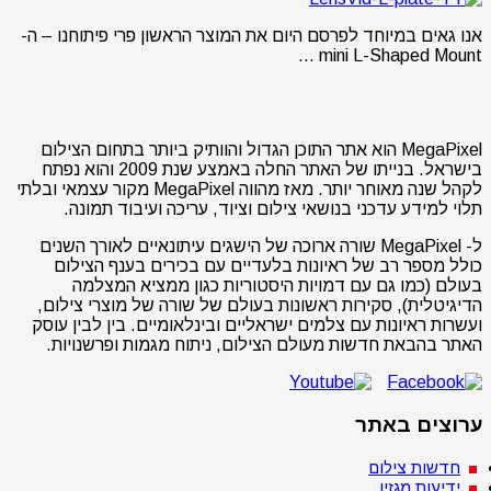
אנו גאים במיוחד לפרסם היום את המוצר הראשון פרי פיתוחנו – ה-
mini L-Shaped Mount …
MegaPixel הוא אתר התוכן הגדול והוותיק ביותר בתחום הצילום
בישראל. בנייתו של האתר החלה באמצע שנת 2009 והוא נפתח
לקהל שנה מאוחר יותר. מאז מהווה MegaPixel מקור עצמאי ובלתי
תלוי למידע עדכני בנושאי צילום וציוד, עריכה ועיבוד תמונה.
ל- MegaPixel שורה ארוכה של הישגים עיתונאיים לאורך השנים
כולל מספר רב של ראיונות בלעדיים עם בכירים בענף הצילום
בעולם (כמו גם עם דמויות היסטוריות כגון ממציא המצלמה
הדיגיטלית), סקירות ראשונות בעולם של שורה של מוצרי צילום,
ועשרות ראיונות עם צלמים ישראליים ובינלאומיים. בין לבין עוסק
האתר בהבאת חדשות מעולם הצילום, ניתוח מגמות ופרשנויות.
ערוצים באתר
חדשות צילום
ידיעות מגזין