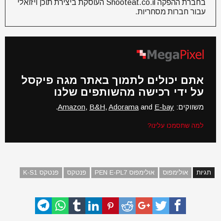
בחברת ההפקה Shooteat.co.il העוסקת ביצירת תוכן ויזואלי
עבור חברות מסחריות.
אתם יכולים לתמוך באתר מגה פיקסל
על ידי רכישה מהשותפים שלנו
משווקים:
E-bay
and
Adorama
,
B&H
,
Amazon
.
למה שתסמכו עלינו?
תגיות
אולימפוס
אולימפוס PEN E-PL7
פנטקס
פנטקס K-S1