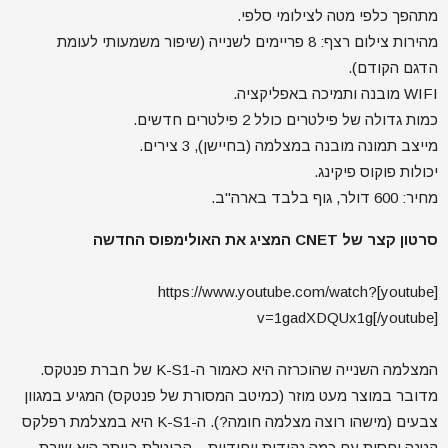
מתהפך כלפי מטה לצילומי סלפי.
מהירות צילום רצף: 8 פריימים לשנייה (שיפור משמעותי לעומת
הדגם הקודם).
WIFI מובנה ותמיכה באפליקציה.
כמות גדולה של פילטרים כולל 2 פילטרים חדשים.
מייצב תמונה מובנה במצלמה (בחיישן), 3 צירים.
יכולות פוקוס פיקינג.
מחיר: 600 דולר, גוף בלבד בארה"ב.
סרטון קצר של CNET המציג את האולימפוס החדשה
[youtube]https://www.youtube.com/watch?
v=1gadXDQUx1g[/youtube]
המצלמה השנייה שהוכרזה היא כאמור ה-K-S1 של חברת פנטקס.
מדובר במוצר מעט מוזר (כמיטב המסורת של פנטקס) המגיע במגוון
צבעים (מישהו רוצה מצלמה חומה?). ה-K-S1 היא במצלמת רפלקס
קטנה יחסית עם כמה נקודות ייחודיות – הבוטלת ביותר היא שורת