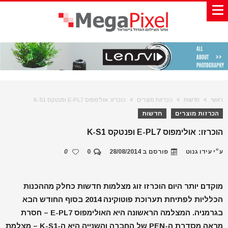
ראשי
חדשות
הכרזות מוצרים
הוכרזו: אולימפוס E-PL7 ופנטקס K-S1
הכרזות מוצרים
חדשות
הוכרזו: אולימפוס E-PL7 ופנטקס K-S1
ע״י
עידו גנוט
פורסם ב
28/08/2014
0
0
מוקדם יותר היום הוכרזו זוג מצלמות חדשות כחלק מההכנות
הכלליות לפתיחת תערוכת פוטוקינה 2014 בסוף החודש הבא
בגרמניה. המצלמה הראשונה היא האולימפוס E-PL7 – חסרת
מראה מסדרת ה-PEN של החברה והשנייה היא ה-K-S1 – מצלמת