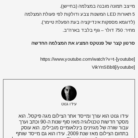
מייצב תמונה מובנה במצלמה (בחיישן).
5 תאורות LED המשנות צבע ודולקות לפי פעולת המצלמה
(לדוגמא מספקות אינדיקציה בעת הפעלת טיימר).
מחיר: 750 דולר – גוף בלבד בארה"ב.
סרטון קצר של פנטקס המציג את המצלמה החדשה
[youtube]https://www.youtube.com/watch?v=t-
VikYnSBb8[/youtube]
עידו גנוט
עידו גנוט הוא עורך ומייסד אתר הצילום מגה פיקסל. הוא
מסקר חדשות טכנולוגיה מאז סוף שנות ה-90 וכתב וערך
עבור שורה של מגזינים בינלאומיים מובילים. הוא עוסק
בתחום הצילום מאז שנת 2009. עידו הוא גם מייסד שותף