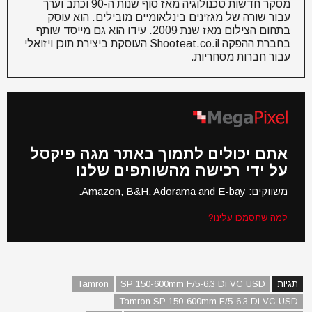
מסקר חדשות טכנולוגיה מאז סוף שנות ה-90 וכתב וערך
עבור שורה של מגזינים בינלאומיים מובילים. הוא עוסק
בתחום הצילום מאז שנת 2009. עידו הוא גם מייסד שותף
בחברת ההפקה Shooteat.co.il העוסקת ביצירת תוכן ויזואלי
עבור חברות מסחריות.
אתם יכולים לתמוך באתר מגה פיקסל
על ידי רכישה מהשותפים שלנו
משווקים:
E-bay
and
Adorama
,
B&H
,
Amazon
.
למה שתסמכו עלינו?
תגיות
SP 150-600mm F/5-6.3 Di VC USD
Tamron
Tamron SP 150-600mm F/5-6.3 Di VC USD