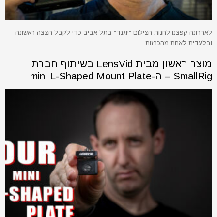
לאחרונה קפצנו לחנות הצילום "יוגנד" בתל אביב כדי לקבל הצצה ראשונה
ובלעדית לאחת מהכרזות …
מוצר ראשון מבית LensVid בשיתוף חברת
SmallRig – ה-mini L-Shaped Mount Plate