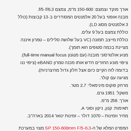
אורך מוקד וצמצם: 150-600 מ"מ, צמצם f/5-f/6.3.
מבנה אופטי בעל 20 אלמנטים המסודרים ב-13 קבוצות (כולל
3 אלמנטים מסוג LD).
כוללת צמצם בעל 9 עלים.
כוללת מייצב תמונה (VC בעל שלושה סלילים – טמרון איננה
מציינת בכמה סטופים הוא תומך).
מנוע אולטרסוני מובנה (עם מנגנון full-time manual focus).
ציפוי מונע החזרים חדש אותו מכנה טמרון eBAND (ציפוי ננו
בדומה לזה הקיים כיום אצל חלק גדול מהיצרניות).
מגיעה עם קולר.
מרחק פוקוס מינימאלי: 2.7 מטר.
משקל: 1951 גרם.
אורך: 258 מ"מ.
תאימות: קנון, ניקון וסוני A.
מחיר וזמינות – 1070 דולר – זמינות ינואר 2014 בארה"ב.
המפרט המלא של ה-
SP 150-600mm F/5-6.3
מצוי במערכת